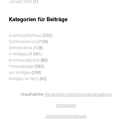
Januar 2005
(1)
Kategorien für Beiträge
Aushang Rathaus
(232)
Dorferneuerung
(154)
Gemeinderat
(128)
in Wallgau
(1.091)
Kommunalpolitik
(85)
Pressespiegel
(282)
um Wallgau
(258)
Wallgau im Netz
(65)
Uraufnahme:
Bayerische Vermessungsverwaltung
Impressum
Datenschutzerklärung