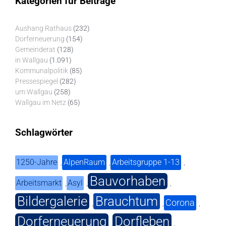
Kategorien für Beiträge
Aushang Rathaus
(232)
Dorferneuerung
(154)
Gemeinderat
(128)
in Wallgau
(1.091)
Kommunalpolitik
(85)
Pressespiegel
(282)
um Wallgau
(258)
Wallgau im Netz
(65)
Schlagwörter
1250-Jahre
AlpenRaum
Arbeitsgruppe 1-13
,
,
,
Bauvorhaben
Arbeitsmarkt
Asyl
,
,
,
Bildergalerie
Brauchtum
Corona
,
,
,
Dorferneuerung
Dorfleben
,
,