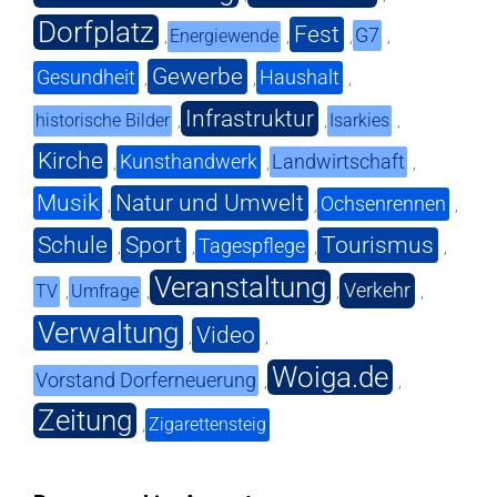
Dorfplatz
Fest
G7
Energiewende
,
,
,
,
Gewerbe
Gesundheit
Haushalt
,
,
,
Infrastruktur
historische Bilder
Isarkies
,
,
,
Kirche
Kunsthandwerk
Landwirtschaft
,
,
,
Musik
Natur und Umwelt
Ochsenrennen
,
,
,
Schule
Sport
Tourismus
Tagespflege
,
,
,
,
Veranstaltung
Verkehr
TV
Umfrage
,
,
,
,
Verwaltung
Video
,
,
Woiga.de
Vorstand Dorferneuerung
,
,
Zeitung
Zigarettensteig
,