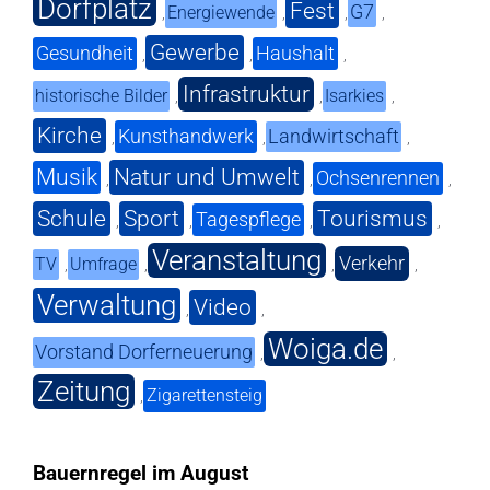
Dorfplatz
Fest
G7
Energiewende
,
,
,
,
Gewerbe
Gesundheit
Haushalt
,
,
,
Infrastruktur
historische Bilder
Isarkies
,
,
,
Kirche
Kunsthandwerk
Landwirtschaft
,
,
,
Musik
Natur und Umwelt
Ochsenrennen
,
,
,
Schule
Sport
Tourismus
Tagespflege
,
,
,
,
Veranstaltung
Verkehr
TV
Umfrage
,
,
,
,
Verwaltung
Video
,
,
Woiga.de
Vorstand Dorferneuerung
,
,
Zeitung
Zigarettensteig
,
Bauernregel im August