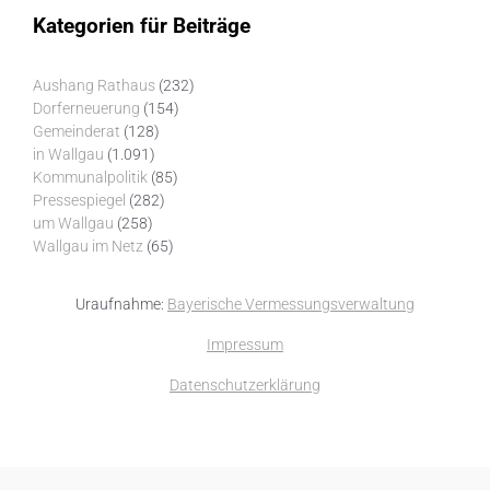
Kategorien für Beiträge
Aushang Rathaus
(232)
Dorferneuerung
(154)
Gemeinderat
(128)
in Wallgau
(1.091)
Kommunalpolitik
(85)
Pressespiegel
(282)
um Wallgau
(258)
Wallgau im Netz
(65)
Uraufnahme:
Bayerische Vermessungsverwaltung
Impressum
Datenschutzerklärung