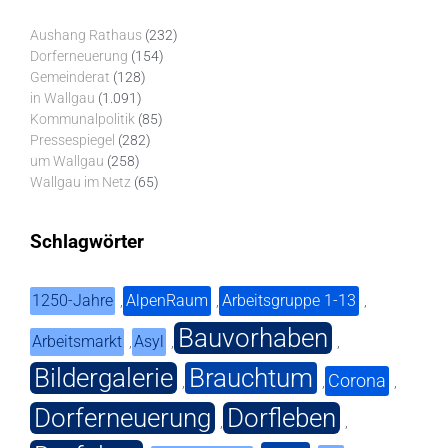
Aushang Rathaus
(232)
Dorferneuerung
(154)
Gemeinderat
(128)
in Wallgau
(1.091)
Kommunalpolitik
(85)
Pressespiegel
(282)
um Wallgau
(258)
Wallgau im Netz
(65)
Schlagwörter
1250-Jahre
AlpenRaum
Arbeitsgruppe 1-13
,
,
,
Bauvorhaben
Arbeitsmarkt
Asyl
,
,
,
Bildergalerie
Brauchtum
Corona
,
,
,
Dorferneuerung
Dorfleben
,
,