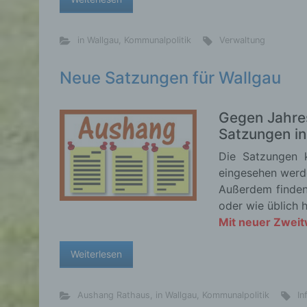
in Wallgau
,
Kommunalpolitik
Verwaltung
d) E
Neue Satzungen für Wallgau
Eins
pers
einzu
Gegen Jahres
Satzungen in
Die Satzungen 
eingesehen werd
e) Pr
Außerdem finden
oder wie üblich 
Profi
Mit neuer Zwei
Daten
werde
Weiterlesen
Pers
Arbei
Inter
Aushang Rathaus
,
in Wallgau
,
Kommunalpolitik
In
diese