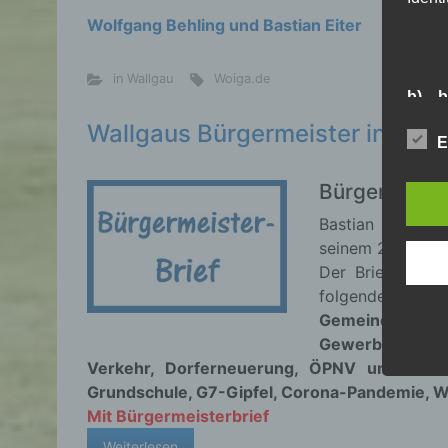
Wolfgang Behling und Bastian Eiter
in Wallgau
Woiga.de
b) b
Wallgaus Bürgermeister informi
Betrof
E
Perso
Veran
Bürgermeiste
Bastian Eiter, 1
c) V
seinem 2. Bürger
Der Brief der a
Verar
folgende Theme
ausge
Gemeinderat u
mit 
Gewerbegebiet
Orga
Verkehr, Dorferneuerung, ÖPNV und Mobil
Verä
Offen
Grundschule, G7-Gipfel, Corona-Pandemie, 
Berei
Mit Bürgermeisterbrief
Lösch
Weiterlesen