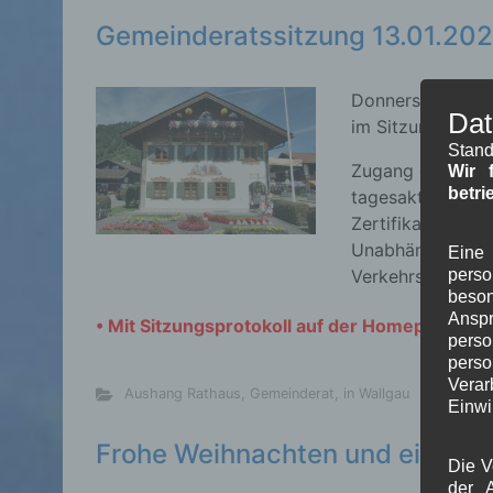
Gemeinderatssitzung 13.01.20
Donnerstag 13.01
Dat
im Sitzungssaal 
Stand
Zugang erhalten 
Wir 
betri
tagesaktuellen S
Zertifikates.
Unabhängig davo
Eine 
pers
Verkehrsflächen 
beson
Ansp
• Mit Sitzungsprotokoll auf der Homepage de
perso
pers
Verar
Aushang Rathaus
,
Gemeinderat
,
in Wallgau
Einwi
Frohe Weihnachten und ein gut
Die V
der A