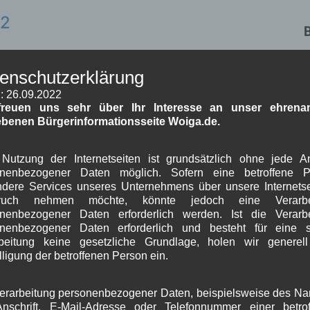
22
.2022, 19:30 Uhr
W
enschutzerklärung
im Rathaus
K
: 26.09.2022
nur Geimpfte, Genesene oder Getestete mit
freuen uns sehr über Ihr Interesse an unser ehrenam
ebenen Bürgerinformationsseite Woiga.de.
chnelltest (3G) nach Vorlage des jeweiligen
n ist sowohl auf den Begegnungs- und
Nutzung der Internetseiten ist grundsätzlich ohne jede 
onenbezogener Daten möglich. Sofern eine betroffene P
als auch am Platz eine FFP2-Maske zu tragen.
dere Services unseres Unternehmens über unsere Internetse
J
ruch nehmen möchte, könnte jedoch eine Verarbe
r Gemeinde Wallgau
Weiterlesen
nenbezogener Daten erforderlich werden. Ist die Verarb
G
onenbezogener Daten erforderlich und besteht für eine s
beitung keine gesetzliche Grundlage, holen wir generel
B
lligung der betroffenen Person ein.
es neues Jahr 2022
erarbeitung personenbezogener Daten, beispielsweise des N
A
nschrift, E-Mail-Adresse oder Telefonnummer einer betro
J