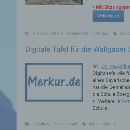
• Mit Sitzungsp
Weiterlesen
Aushang Rathaus
,
Gemeinderat
,
in Wallgau
Bauv
Digitale Tafel für die Wallgauer
Im
Online-Arti
Digitaltafel die
eines Bayerisch
hat die Gemeinde
die Schule überg
• Weitere
Infor
Schule
in Wallgau
,
Pressespiegel
Schule
,
Zeitung