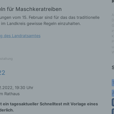
K
ln für Maschkeratreiben
A
ungen vom 15. Februar sind für das das traditionelle
D
 im Landkreis gewisse Regeln einzuhalten.
G
i
ng des Landratsamtes
K
P
u
W
staltung
22
2.2022, 19:30 Uhr
im Rathaus
st ein tagesaktueller Schnelltest mit Vorlage eines
derlich.