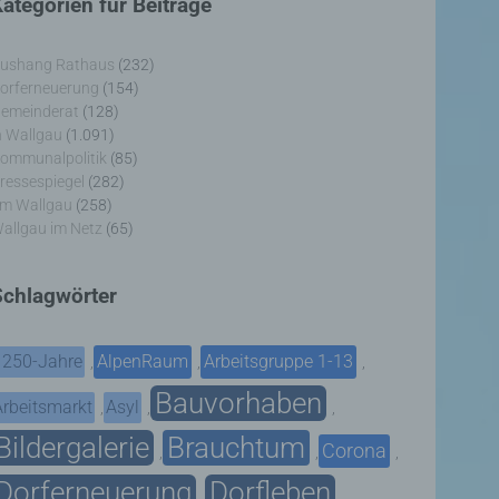
ategorien für Beiträge
ushang Rathaus
(232)
orferneuerung
(154)
emeinderat
(128)
n Wallgau
(1.091)
ommunalpolitik
(85)
ressespiegel
(282)
m Wallgau
(258)
allgau im Netz
(65)
Schlagwörter
1250-Jahre
AlpenRaum
Arbeitsgruppe 1-13
,
,
,
Bauvorhaben
Arbeitsmarkt
Asyl
,
,
,
Bildergalerie
Brauchtum
Corona
,
,
,
Dorferneuerung
Dorfleben
,
,