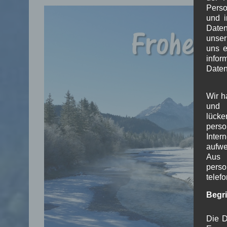
Perso
und i
Daten
unser
uns e
info
Daten
Wir h
und 
lück
pers
Inter
aufwe
Aus 
perso
telef
Begr
Die D