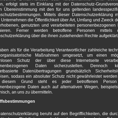
n, erfolgt stets im Einklang mit der Datenschutz-Grundvero
J
n Übereinstimmung mit den für uns geltenden landesspezif
M
schutzbestimmungen. Mittels dieser Datenschutzerklärung 
A
 Unternehmen die Öffentlichkeit über Art, Umfang und Zweck d
M
rhobenen, genutzten und verarbeiteten personenbezogenen
F
rmieren. Ferner werden betroffene Personen mittels d
J
schutzerklärung über die ihnen zustehenden Rechte aufgeklärt
D
N
O
aben als für die Verarbeitung Verantwortlicher zahlreiche tech
S
organisatorische Maßnahmen umgesetzt, um einen mögl
A
enlosen Schutz der über diese Internetseite verarbei
J
onenbezogenen Daten sicherzustellen. Dennoch k
netbasierte Datenübertragungen grundsätzlich Sicherheits
J
isen, sodass ein absoluter Schutz nicht gewährleistet werden
M
diesem Grund steht es jeder betroffenen Person 
A
nenbezogene Daten auch auf alternativen Wegen, beispiel
M
onisch, an uns zu übermitteln.
F
J
iffsbestimmungen
D
N
atenschutzerklärung beruht auf den Begrifflichkeiten, die dur
O