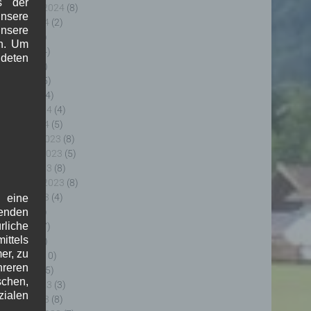
s der
eptember 2024
(8)
nsere
ugust 2024
(2)
unsere
uli 2024
(9)
in. Um
uni 2024
(4)
deten
ai 2024
(4)
pril 2024
(5)
ärz 2024
(4)
ebruar 2024
(4)
anuar 2024
(5)
ezember 2023
(8)
ovember 2023
(5)
ktober 2023
(8)
eptember 2023
(8)
ugust 2023
(4)
f eine
uli 2023
(8)
genden
rliche
uni 2023
(7)
ttels
ai 2023
(8)
er, zu
pril 2023
(10)
hreren
ärz 2023
(5)
schen,
ebruar 2023
(3)
zialen
anuar 2023
(8)