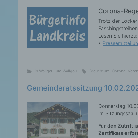
Corona-Rege
Trotz der Locker
Faschingstreiben
Lesen Sie hierzu:
•
Pressemitteilu
in Wallgau
,
um Wallgau
Brauchtum
,
Corona
,
Veran
Gemeinderatssitzung 10.02.20
Donnerstag 10.0
im Sitzungssaal 
Für den Zutritt i
Zertifikats erfor