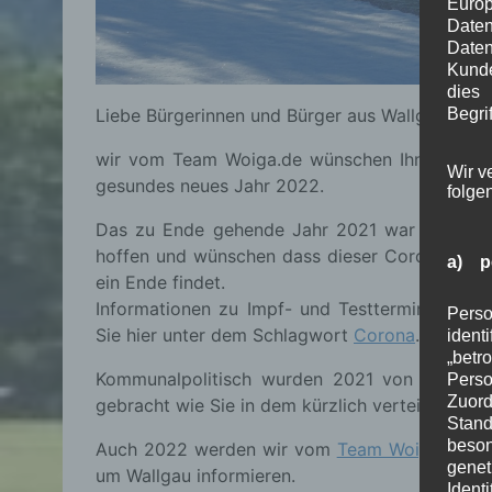
Euro
Date
Daten
Kunde
dies
Begrif
Liebe Bürgerinnen und Bürger aus Wallgau, liebe
wir vom Team Woiga.de wünschen Ihnen ruhige
Wir v
gesundes neues Jahr 2022.
folge
Das zu Ende gehende Jahr 2021 war leider a
hoffen und wünschen dass dieser Corona-Alptra
a) p
ein Ende findet.
Informationen zu Impf- und Testterminen sow
Perso
Sie hier unter dem Schlagwort
Corona
.
ident
„betr
Kommunalpolitisch wurden 2021 von Seiten 
Pers
Zuord
gebracht wie Sie in dem kürzlich verteilten
Bürg
Stand
beson
Auch 2022 werden wir vom
Team Woiga.de
Si
genet
um Wallgau informieren.
Identi