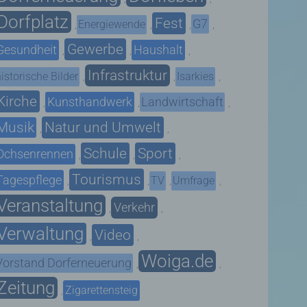
Dorfplatz
Fest
G7
Energiewende
,
,
,
,
Gewerbe
Gesundheit
Haushalt
,
,
,
Infrastruktur
istorische Bilder
Isarkies
,
,
,
Kirche
Kunsthandwerk
Landwirtschaft
,
,
,
Musik
Natur und Umwelt
,
,
Schule
Sport
Ochsenrennen
,
,
,
Tourismus
Tagespflege
TV
Umfrage
,
,
,
,
Veranstaltung
Verkehr
,
,
Verwaltung
Video
,
,
Woiga.de
Vorstand Dorferneuerung
,
,
Zeitung
Zigarettensteig
,