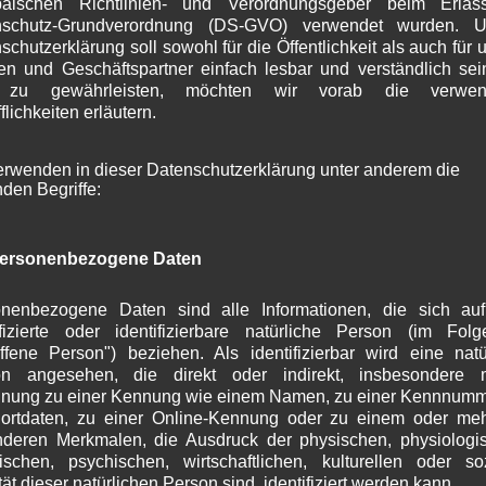
päischen Richtlinien- und Verordnungsgeber beim Erlas
S
nschutz-Grundverordnung (DS-GVO) verwendet wurden. U
A
schutzerklärung soll sowohl für die Öffentlichkeit als auch für 
J
n und Geschäftspartner einfach lesbar und verständlich se
J
 zu gewährleisten, möchten wir vorab die verwen
M
flichkeiten erläutern.
 Leser,
A
M
 und erholsame Weihnachtsfeiertage und ein gutes,
erwenden in dieser Datenschutzerklärung unter anderem die
F
nden Begriffe:
J
D
uch wieder durch die Corona-Pandemie geprägt. Wir
N
um durch Disziplin und Solidarität im nächsten Jahr
ersonenbezogene Daten
O
S
ie weiteren Informationen zum Thema Corona finden
A
nenbezogene Daten sind alle Informationen, die sich au
J
ifizierte oder identifizierbare natürliche Person (im Fol
offene Person") beziehen. Als identifizierbar wird eine natü
J
der Gemeinde einige wichtige Themen auf den Weg
on angesehen, die direkt oder indirekt, insbesondere mi
M
nung zu einer Kennung wie einem Namen, zu einer Kennnumm
ermeisterbrief
lesen können.
A
ortdaten, zu einer Online-Kennung oder zu einem oder me
M
deren Merkmalen, die Ausdruck der physischen, physiologi
e wieder wie gewohnt umfassend zu Themen aus und
F
ischen, psychischen, wirtschaftlichen, kulturellen oder so
J
tät dieser natürlichen Person sind, identifiziert werden kann.