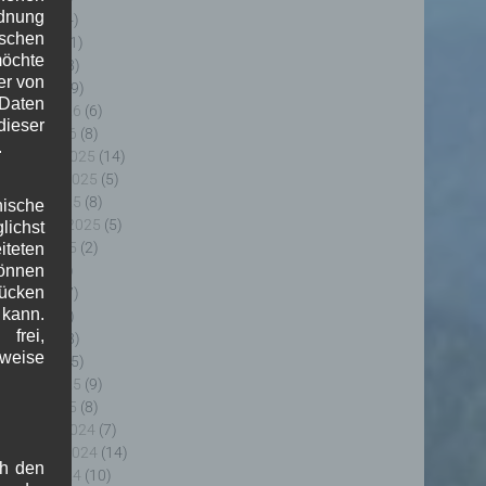
rdnung
uni 2026
(4)
ischen
ai 2026
(11)
möchte
pril 2026
(8)
er von
ärz 2026
(9)
 Daten
ebruar 2026
(6)
ieser
anuar 2026
(8)
.
ezember 2025
(14)
ovember 2025
(5)
ktober 2025
(8)
nische
eptember 2025
(5)
ichst
ugust 2025
(2)
teten
uli 2025
(9)
önnen
lücken
uni 2025
(7)
 kann.
ai 2025
(3)
frei,
pril 2025
(8)
sweise
ärz 2025
(5)
ebruar 2025
(9)
anuar 2025
(8)
ezember 2024
(7)
ovember 2024
(14)
ch den
ktober 2024
(10)