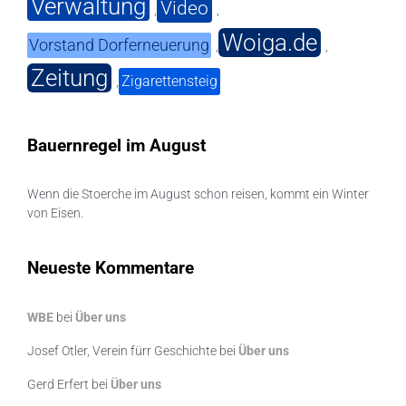
Verwaltung
Video
,
,
Woiga.de
Vorstand Dorferneuerung
,
,
Zeitung
Zigarettensteig
,
Bauernregel im August
Wenn die Stoerche im August schon reisen, kommt ein Winter
von Eisen.
Neueste Kommentare
WBE
bei
Über uns
Josef Otler, Verein fürr Geschichte
bei
Über uns
Gerd Erfert
bei
Über uns