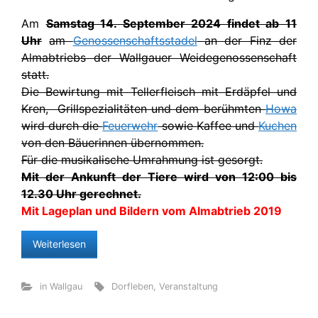
Am
Samstag 14. September 2024 findet ab 11
Uhr
am
Genossenschaftsstadel
an der Finz der
Almabtriebs der Wallgauer Weidegenossenschaft
statt.
Die Bewirtung mit Tellerfleisch mit Erdäpfel und
Kren, Grillspezialitäten und dem berühmten
Howa
wird durch die
Feuerwehr
sowie Kaffee und
Kuchen
von den Bäuerinnen übernommen.
Für die musikalische Umrahmung ist gesorgt.
Mit der Ankunft der Tiere wird von 12:00 bis
12.30 Uhr gerechnet.
Mit Lageplan und Bildern vom Almabtrieb 2019
Weiterlesen
in Wallgau
Dorfleben
,
Veranstaltung