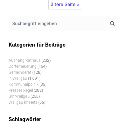
ältere Seite »
Kategorien für Beiträge
Aushang Rathaus
(232)
Dorferneuerung
(154)
Gemeinderat
(128)
in Wallgau
(1.091)
Kommunalpolitik
(85)
Pressespiegel
(282)
um Wallgau
(258)
Wallgau im Netz
(65)
Schlagwörter