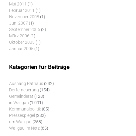
Mai 2011
(1)
Februar 2011
(1)
November 2008
(1)
Juni 2007
(1)
September 2006
(2)
März 2006
(1)
Oktober 2005
(1)
Januar 2005
(1)
Kategorien für Beiträge
Aushang Rathaus
(232)
Dorferneuerung
(154)
Gemeinderat
(128)
in Wallgau
(1.091)
Kommunalpolitik
(85)
Pressespiegel
(282)
um Wallgau
(258)
Wallgau im Netz
(65)