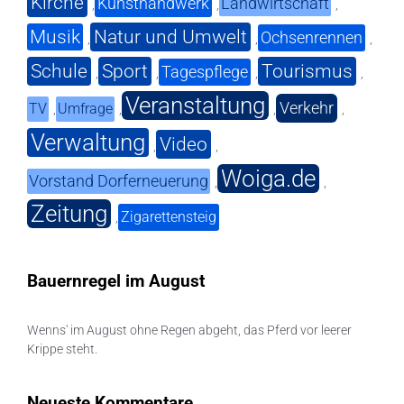
Kirche
Kunsthandwerk
Landwirtschaft
,
,
,
Musik
Natur und Umwelt
Ochsenrennen
,
,
,
Schule
Sport
Tourismus
Tagespflege
,
,
,
,
Veranstaltung
Verkehr
TV
Umfrage
,
,
,
,
Verwaltung
Video
,
,
Woiga.de
Vorstand Dorferneuerung
,
,
Zeitung
Zigarettensteig
,
Bauernregel im August
Wenns' im August ohne Regen abgeht, das Pferd vor leerer
Krippe steht.
Neueste Kommentare