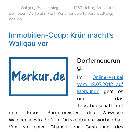
in Wallgau
,
Pressespiegel
1250-Jahre
,
Brauchtum
,
Dorfleben
,
Dorfplatz
,
Fest
,
Kunsthandwerk
,
Veranstaltung
,
Zeitung
Immobilien-Coup: Krün macht’s
Wallgau vor
Dorferneuerun
g:
Im
Online-Artikel
vom 18.07.2012 auf
Merkur.de
geht es
um das
Tauschgeschäft mit
dem Krüns Bürgermeister das Anwesen
Walchenseestraße 2 im Ortszentrum erworben hat.
Von so einer Chance zur Gestaltung des