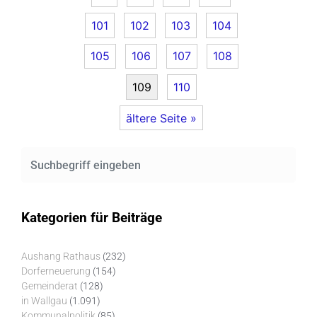
101
102
103
104
105
106
107
108
109
110
ältere Seite »
Kategorien für Beiträge
Aushang Rathaus
(232)
Dorferneuerung
(154)
Gemeinderat
(128)
in Wallgau
(1.091)
Kommunalpolitik
(85)