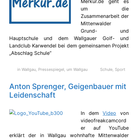
Merkur.de geht es
um die
Zusammenarbeit der
Mittenwalder
Grund- und
Hauptschule und dem Wallgauer Golf- und
Landclub Karwendel bei dem gemeinsamen Projekt
„Abschlag Schule“
in Wallgau
,
Pressespiegel
,
um Wallgau
Schule
,
Sport
Anton Sprenger, Geigenbauer mit
Leidenschaft
In dem
Video
von
videofreakcamcord
er auf YouTube
erklärt der in Wallgau wohnhafte Mittenwalder