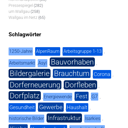
Pressespiegel
(282)
um Wallgau
(258)
Wallgau im Netz
(65)
Schlagwörter
1250-Jahre
AlpenRaum
Arbeitsgruppe 1-13
,
,
,
Bauvorhaben
Arbeitsmarkt
Asyl
,
,
,
Bildergalerie
Brauchtum
Corona
,
,
,
Dorferneuerung
Dorfleben
,
,
Dorfplatz
Fest
G7
Energiewende
,
,
,
,
Gewerbe
Gesundheit
Haushalt
,
,
,
Infrastruktur
historische Bilder
Isarkies
,
,
,