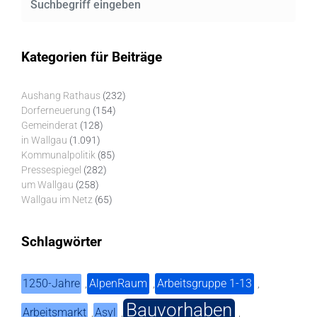
Kategorien für Beiträge
Aushang Rathaus
(232)
Dorferneuerung
(154)
Gemeinderat
(128)
in Wallgau
(1.091)
Kommunalpolitik
(85)
Pressespiegel
(282)
um Wallgau
(258)
Wallgau im Netz
(65)
Schlagwörter
1250-Jahre
AlpenRaum
Arbeitsgruppe 1-13
,
,
,
Bauvorhaben
Arbeitsmarkt
Asyl
,
,
,