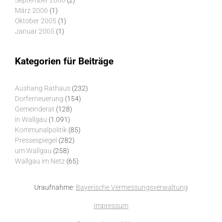
September 2006
(2)
März 2006
(1)
Oktober 2005
(1)
Januar 2005
(1)
Kategorien für Beiträge
Aushang Rathaus
(232)
Dorferneuerung
(154)
Gemeinderat
(128)
in Wallgau
(1.091)
Kommunalpolitik
(85)
Pressespiegel
(282)
um Wallgau
(258)
Wallgau im Netz
(65)
Uraufnahme:
Bayerische Vermessungsverwaltung
Impressum