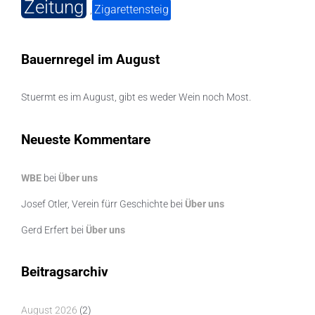
Zeitung
Zigarettensteig
,
Bauernregel im August
Stuermt es im August, gibt es weder Wein noch Most.
Neueste Kommentare
WBE
bei
Über uns
Josef Otler, Verein fürr Geschichte
bei
Über uns
Gerd Erfert
bei
Über uns
Beitragsarchiv
August 2026
(2)