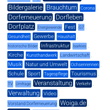
Bildergalerie
Brauchtum
Corona
,
,
,
Dorferneuerung
Dorfleben
,
,
Dorfplatz
Fest
G7
Energiewende
,
,
,
,
Gewerbe
Gesundheit
Haushalt
,
,
,
Infrastruktur
historische Bilder
Isarkies
,
,
,
Kirche
Kunsthandwerk
Landwirtschaft
,
,
,
Musik
Natur und Umwelt
Ochsenrennen
,
,
,
Schule
Sport
Tourismus
Tagespflege
,
,
,
,
Veranstaltung
Verkehr
TV
Umfrage
,
,
,
,
Verwaltung
Video
,
,
Woiga.de
Vorstand Dorferneuerung
,
,