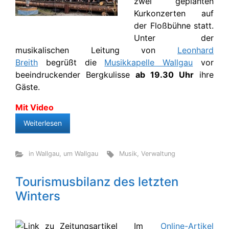
zwei geplanten
Kurkonzerten auf
der Floßbühne statt.
Unter der
musikalischen Leitung von
Leonhard
Breith
begrüßt die
Musikkapelle Wallgau
vor
beeindruckender Bergkulisse
ab 19.30 Uhr
ihre
Gäste.
Mit Video
Weiterlesen
in Wallgau
,
um Wallgau
Musik
,
Verwaltung
Tourismusbilanz des letzten
Winters
Im
Online-Artikel