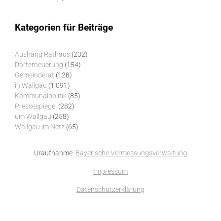
Kategorien für Beiträge
Aushang Rathaus
(232)
Dorferneuerung
(154)
Gemeinderat
(128)
in Wallgau
(1.091)
Kommunalpolitik
(85)
Pressespiegel
(282)
um Wallgau
(258)
Wallgau im Netz
(65)
Uraufnahme:
Bayerische Vermessungsverwaltung
Impressum
Datenschutzerklärung