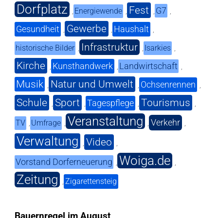
Dorfplatz
Fest
G7
Energiewende
,
,
,
,
Gewerbe
Gesundheit
Haushalt
,
,
,
Infrastruktur
historische Bilder
Isarkies
,
,
,
Kirche
Kunsthandwerk
Landwirtschaft
,
,
,
Musik
Natur und Umwelt
Ochsenrennen
,
,
,
Schule
Sport
Tourismus
Tagespflege
,
,
,
,
Veranstaltung
Verkehr
TV
Umfrage
,
,
,
,
Verwaltung
Video
,
,
Woiga.de
Vorstand Dorferneuerung
,
,
Zeitung
Zigarettensteig
,
Bauernregel im August