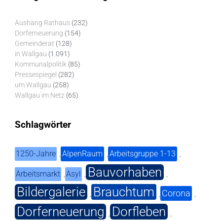
Aushang Rathaus
(232)
Dorferneuerung
(154)
Gemeinderat
(128)
in Wallgau
(1.091)
Kommunalpolitik
(85)
Pressespiegel
(282)
um Wallgau
(258)
Wallgau im Netz
(65)
Schlagwörter
1250-Jahre
AlpenRaum
Arbeitsgruppe 1-13
,
,
,
Bauvorhaben
Arbeitsmarkt
Asyl
,
,
,
Bildergalerie
Brauchtum
Corona
,
,
,
Dorferneuerung
Dorfleben
,
,