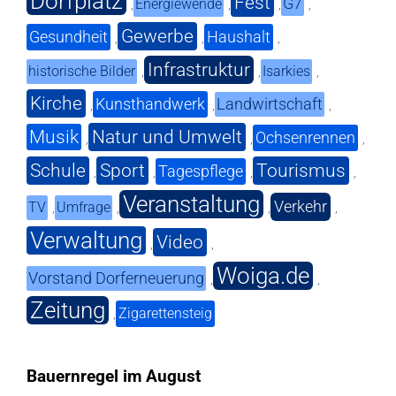
Dorfplatz
Fest
G7
Energiewende
,
,
,
,
Gewerbe
Gesundheit
Haushalt
,
,
,
Infrastruktur
historische Bilder
Isarkies
,
,
,
Kirche
Kunsthandwerk
Landwirtschaft
,
,
,
Musik
Natur und Umwelt
Ochsenrennen
,
,
,
Schule
Sport
Tourismus
Tagespflege
,
,
,
,
Veranstaltung
Verkehr
TV
Umfrage
,
,
,
,
Verwaltung
Video
,
,
Woiga.de
Vorstand Dorferneuerung
,
,
Zeitung
Zigarettensteig
,
Bauernregel im August