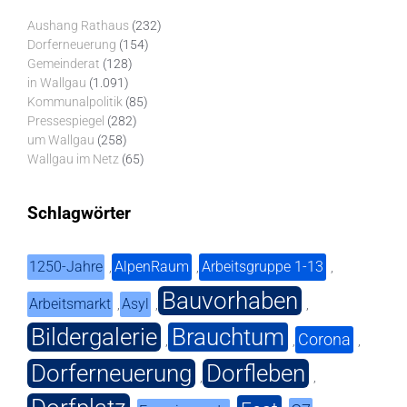
Aushang Rathaus
(232)
Dorferneuerung
(154)
Gemeinderat
(128)
in Wallgau
(1.091)
Kommunalpolitik
(85)
Pressespiegel
(282)
um Wallgau
(258)
Wallgau im Netz
(65)
Schlagwörter
1250-Jahre
AlpenRaum
Arbeitsgruppe 1-13
,
,
,
Bauvorhaben
Arbeitsmarkt
Asyl
,
,
,
Bildergalerie
Brauchtum
Corona
,
,
,
Dorferneuerung
Dorfleben
,
,