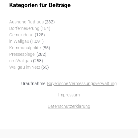
Kategorien für Beiträge
Aushang Rathaus
(232)
Dorferneuerung
(154)
Gemeinderat
(128)
in Wallgau
(1.091)
Kommunalpolitik
(85)
Pressespiegel
(282)
um Wallgau
(258)
Wallgau im Netz
(65)
Uraufnahme:
Bayerische Vermessungsverwaltung
Impressum
Datenschutzerklärung