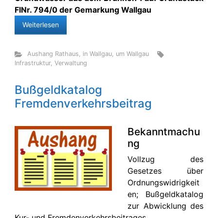
FlNr. 794/0 der Gemarkung Wallgau
Weiterlesen
Aushang Rathaus
,
in Wallgau
,
um Wallgau
Infrastruktur
,
Verwaltung
Bußgeldkatalog
Fremdenverkehrsbeitrag
Bekanntmachu
ng
Vollzug des
Gesetzes über
Ordnungswidrigkeit
en; Bußgeldkatalog
zur Abwicklung des
Kur- und Fremdenverkehrsbeitrages