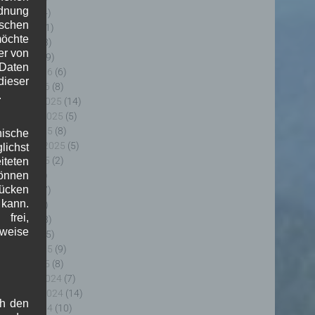
rdnung
uni 2026
(4)
ischen
ai 2026
(11)
möchte
pril 2026
(8)
er von
ärz 2026
(9)
 Daten
ebruar 2026
(6)
ieser
anuar 2026
(8)
.
ezember 2025
(14)
ovember 2025
(5)
ktober 2025
(8)
nische
eptember 2025
(5)
ichst
ugust 2025
(2)
teten
uli 2025
(9)
önnen
lücken
uni 2025
(7)
 kann.
ai 2025
(3)
frei,
pril 2025
(8)
sweise
ärz 2025
(5)
ebruar 2025
(9)
anuar 2025
(8)
ezember 2024
(7)
ovember 2024
(14)
ch den
ktober 2024
(10)