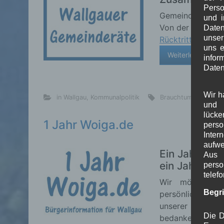
Perso
Gemeinderäte und
und i
Von der
Vereidi
Daten
unser
Rücktritt von Ju
uns e
Weiterlesen
info
Daten
Wir h
in Wallgau
,
Kommunalpolitik
Brauchtum
,
Dorflebe
und 
lück
1 Jahr Woiga.de
pers
Inter
aufwe
Ein Jahr Woi
Aus 
ein Jahr Bür
perso
telef
Wir möchten un
Begr
persönlichen Rü
unserer Arbeit
Die D
bedanken. Mit v