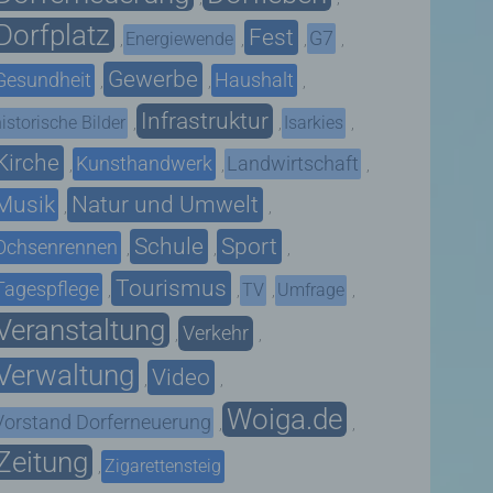
Dorfplatz
Fest
G7
Energiewende
,
,
,
,
Gewerbe
Gesundheit
Haushalt
,
,
,
Infrastruktur
istorische Bilder
Isarkies
,
,
,
Kirche
Kunsthandwerk
Landwirtschaft
,
,
,
Musik
Natur und Umwelt
,
,
Schule
Sport
Ochsenrennen
,
,
,
Tourismus
Tagespflege
TV
Umfrage
,
,
,
,
Veranstaltung
Verkehr
,
,
Verwaltung
Video
,
,
Woiga.de
Vorstand Dorferneuerung
,
,
Zeitung
Zigarettensteig
,