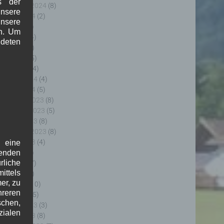
s der
eptember 2024
(8)
nsere
ugust 2024
(2)
unsere
uli 2024
(9)
in. Um
uni 2024
(4)
deten
ai 2024
(4)
pril 2024
(5)
ärz 2024
(4)
ebruar 2024
(4)
anuar 2024
(5)
ezember 2023
(8)
ovember 2023
(5)
ktober 2023
(8)
eptember 2023
(8)
ugust 2023
(4)
f eine
uli 2023
(8)
genden
rliche
uni 2023
(7)
ttels
ai 2023
(8)
er, zu
pril 2023
(10)
hreren
ärz 2023
(5)
schen,
ebruar 2023
(3)
zialen
anuar 2023
(8)