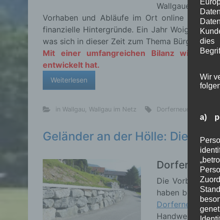
Euro
Wallgauer Bürger
Date
Vorhaben und Abläufe im Ort online zu info
Daten
finanzielle Hintergründe. Ein Jahr Woiga.de is
Kunde
was sich in dieser Zeit zum Thema Bürgerinform
dies
Begrif
Mit einer umfangreichen Bilanz wie sich
entwickelt hat.
Wir v
Weiterlesen
folge
in Wallgau
,
Wallgau im Netz
Dorferneuerung
,
Woi
a) p
Geländer an der Hölle: Die Arbe
Perso
ident
„betr
Dorferneuer
Pers
Zuord
Die Vorbereitun
Stand
haben begonnen. 
beson
Dorferneuerung
genet
Handwerksbetr
Identi