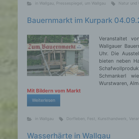
in Wallgau
,
Pressespiegel
,
um Wallgau
Natur und
Bauernmarkt im Kurpark 04.09
d) E
Veranstaltet v
Eins
Wallgauer Bauer
pers
einzu
Uhr. Die Ausste
bieten neben Ha
Schafwollproduk
Schmankerl wie
Wurstwaren, Almk
e) Pr
Mit Bildern vom Markt
Profi
Weiterlesen
Daten
werde
Pers
in Wallgau
Dorfleben
,
Fest
,
Kunsthandwerk
,
Vera
Arbei
Inter
Wasserhärte in Wallgau
diese