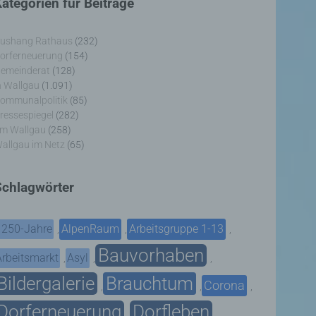
ategorien für Beiträge
ushang Rathaus
(232)
orferneuerung
(154)
emeinderat
(128)
n Wallgau
(1.091)
ommunalpolitik
(85)
ressespiegel
(282)
m Wallgau
(258)
allgau im Netz
(65)
Schlagwörter
1250-Jahre
AlpenRaum
Arbeitsgruppe 1-13
,
,
,
Bauvorhaben
Arbeitsmarkt
Asyl
,
,
,
Bildergalerie
Brauchtum
Corona
,
,
,
Dorferneuerung
Dorfleben
,
,