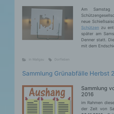
Am Samstag 
Schützengesells
neue Schießsais
Schützen
zu ent
später am Sams
Denner statt. D
mit dem Endschi
in Wallgau
Dorfleben
Sammlung Grünabfälle Herbst 
Sammlung von
2016
im Rahmen diese
der Zeit von 