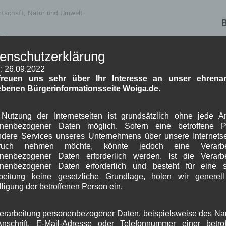
rtschaft
,
Natur und Umwelt
16
W
enschutzerklärung
K
: 26.09.2022
9.2016, 20:00 Uhr
freuen uns sehr über Ihr Interesse an unser ehrenam
Rathaus Wallgau
ebenen Bürgerinformationsseite Woiga.de.
icht
Nutzung der Internetseiten ist grundsätzlich ohne jede 
onenbezogener Daten möglich. Sofern eine betroffene P
dere Services unseres Unternehmens über unsere Internetse
J
ruch nehmen möchte, könnte jedoch eine Verarbe
nenbezogener Daten erforderlich werden. Ist die Verarb
G
onenbezogener Daten erforderlich und besteht für eine s
rbe
,
Verkehr
,
Woiga.de
beitung keine gesetzliche Grundlage, holen wir generel
B
lligung der betroffenen Person ein.
riode 2014-2020-2
erarbeitung personenbezogener Daten, beispielsweise des N
A
tzung 2
nschrift, E-Mail-Adresse oder Telefonnummer einer betro
J