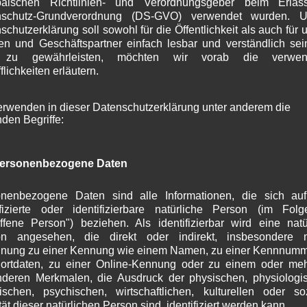
päischen Richtlinien- und Verordnungsgeber beim Erlas
n die Möglichkeit zu geben sich über die wichtigsten
S
nschutz-Grundverordnung (DS-GVO) verwendet wurden. U
A
rmieren und das ganze ohne Werbung oder sonstige
schutzerklärung soll sowohl für die Öffentlichkeit als auch für 
J
t ein guter Zeitpunkt um einmal genauer hinzuschauen,
n und Geschäftspartner einfach lesbar und verständlich se
J
ation getan hat.
 zu gewährleisten, möchten wir vorab die verwen
M
flichkeiten erläutern.
 die Bürgerinformation im ersten Jahr Woiga.de
A
M
erwenden in dieser Datenschutzerklärung unter anderem die
F
nden Begriffe:
J
D
N
ga.de
ersonenbezogene Daten
O
S
it beginnt
A
nenbezogene Daten sind alle Informationen, die sich au
J
ifizierte oder identifizierbare natürliche Person (im Fol
offene Person") beziehen. Als identifizierbar wird eine natü
J
ung:
on angesehen, die direkt oder indirekt, insbesondere mi
M
nung zu einer Kennung wie einem Namen, zu einer Kennnumm
gen für das Geländer am neuen Fußweg an der Hölle
A
ortdaten, zu einer Online-Kennung oder zu einem oder me
M
Wie bei der letzten öffenlichen
Vorstandssitzung der
deren Merkmalen, die Ausdruck der physischen, physiologi
F
 vom 15.12.2015
informiert wurde, fand sich kein
ischen, psychischen, wirtschaftlichen, kulturellen oder so
J
ieb der den Auftrag für das Geländer nach den
tät dieser natürlichen Person sind, identifiziert werden kann.