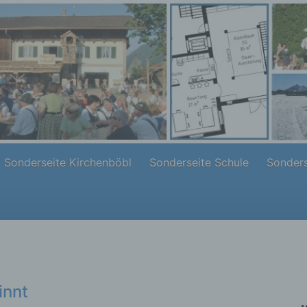
Sonderseite Kirchenböbl
Sonderseite Schule
Sonders
innt