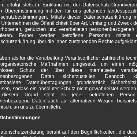
n, erfolgt stets im Einklang mit der Datenschutz-Grundvero
J
 ihre Referate
n Übereinstimmung mit den für uns geltenden landesspezif
M
gung von Philipp Hubbauer am 22.09.2016
bis zum
schutzbestimmungen. Mittels dieser Datenschutzerklärung 
A
 Unternehmen die Öffentlichkeit über Art, Umfang und Zweck d
lia Schwarzenberger am 22.03.2018
M
rhobenen, genutzten und verarbeiteten personenbezogenen
F
rmieren. Ferner werden betroffene Personen mittels d
J
schutzerklärung über die ihnen zustehenden Rechte aufgeklärt
D
N
O
aben als für die Verarbeitung Verantwortlicher zahlreiche tech
n
,
Gewerbe
,
Landwirtschaft
,
Tourismus
S
organisatorische Maßnahmen umgesetzt, um einen mögl
A
enlosen Schutz der über diese Internetseite verarbei
J
onenbezogenen Daten sicherzustellen. Dennoch k
netbasierte Datenübertragungen grundsätzlich Sicherheits
J
isen, sodass ein absoluter Schutz nicht gewährleistet werden
M
ga.de,
diesem Grund steht es jeder betroffenen Person 
A
gerinformation für Wallgau
nenbezogene Daten auch auf alternativen Wegen, beispiel
M
onisch, an uns zu übermitteln.
F
s zu allererst für die vielen positiven, meist
J
iffsbestimmungen
ckmeldungen und die damit verbundene Bestätigung
D
 für mehr Transparenz und Information in Wallgau
N
atenschutzerklärung beruht auf den Begrifflichkeiten, die dur
iel Einsatz und Fleiß haben wir es geschafft, den
O