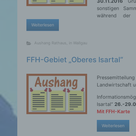
30.11.2016
Grün
sonstigen Samm
während der 
Weiterlesen
Aushang Rathaus
,
in Wallgau
FFH-Gebiet „Oberes Isartal“
Pressemittei
Landwirtschaft u
Informationsmög
Isartal“
26.-29.0
Mit FFH-Karte
Weiterlesen