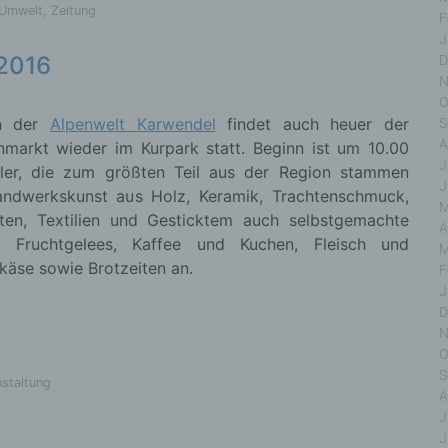
 Umwelt
,
Zeitung
F
J
.2016
D
inschränkung der Verarbeitung
N
O
on der
Alpenwelt Karwendel
findet auch heuer der
S
chränkung der Verarbeitung ist die Markierung gespeich
A
nmarkt wieder im Kurpark statt. Beginn ist um 10.00
onenbezogener Daten mit dem Ziel, ihre künftige Verarbe
J
schränken.
ller, die zum größten Teil aus der Region stammen
J
ndwerkskunst aus Holz, Keramik, Trachtenschmuck,
M
ten, Textilien und Gesticktem auch selbstgemachte
A
 Fruchtgelees, Kaffee und Kuchen, Fleisch und
M
äse sowie Brotzeiten an.
ofiling
F
J
D
ling ist jede Art der automatisierten Verarbeitung personenbez
N
, die darin besteht, dass diese personenbezogenen Daten ver
n, um bestimmte persönliche Aspekte, die sich auf eine natü
O
on beziehen, zu bewerten, insbesondere, um Aspekte bezü
S
nstaltung
tsleistung, wirtschaftlicher Lage, Gesundheit, persönlicher Vorl
A
essen, Zuverlässigkeit, Verhalten, Aufenthaltsort oder Ortsw
J
r natürlichen Person zu analysieren oder vorherzusagen.
J