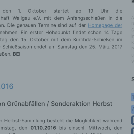
K
den 1. Oktober startet ab 19 Uhr die
chaft Wallgau e.V. mit dem Anfangsschießen in die
A
D
on. Die genauen Termine sind auf der
Homepage der
G
nehmen. Ein erster Höhepunkt findet schon 14 Tage
i
tag den 15. Oktober mit dem Kurchda-Schießen im
K
ie Schießsaison endet am Samstag den 25. März 2017
P
eßen.
BEI
u
W
2016
 Grünabfällen / Sonderaktion Herbst
r Herbst-Sammlung besteht die Möglichkeit während
Samstag, den
01.10.2016
bis einschl. Mittwoch, den