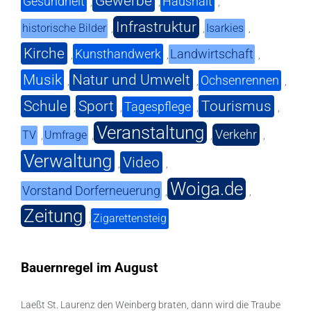
Gewerbe
Gesundheit
Haushalt
,
,
,
Infrastruktur
historische Bilder
Isarkies
,
,
,
Kirche
Kunsthandwerk
Landwirtschaft
,
,
,
Musik
Natur und Umwelt
Ochsenrennen
,
,
,
Schule
Sport
Tourismus
Tagespflege
,
,
,
,
Veranstaltung
Verkehr
TV
Umfrage
,
,
,
,
Verwaltung
Video
,
,
Woiga.de
Vorstand Dorferneuerung
,
,
Zeitung
Zigarettensteig
,
Bauernregel im August
Laeßt St. Laurenz den Weinberg braten, dann wird die Traube