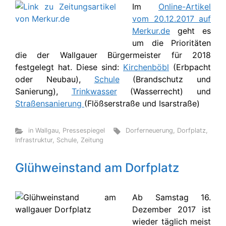
Im
Online-Artikel
vom 20.12.2017 auf
Merkur.de
geht es
um die Prioritäten
die der Wallgauer Bürgermeister für 2018
festgelegt hat. Diese sind:
Kirchenböbl
(Erbpacht
oder Neubau),
Schule
(Brandschutz und
Sanierung),
Trinkwasser
(Wasserrecht) und
Straßensanierung
(Flößserstraße und Isarstraße)
in Wallgau
,
Pressespiegel
Dorferneuerung
,
Dorfplatz
,
Infrastruktur
,
Schule
,
Zeitung
Glühweinstand am Dorfplatz
Ab Samstag 16.
Dezember 2017 ist
wieder täglich meist