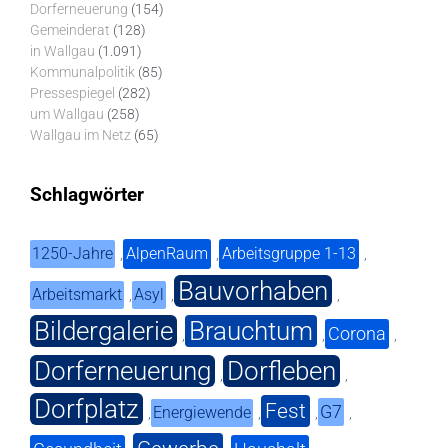
Dorferneuerung
(154)
Gemeinderat
(128)
in Wallgau
(1.091)
Kommunalpolitik
(85)
Pressespiegel
(282)
um Wallgau
(258)
Wallgau im Netz
(65)
Schlagwörter
1250-Jahre
AlpenRaum
Arbeitsgruppe 1-13
,
,
,
Bauvorhaben
Arbeitsmarkt
Asyl
,
,
,
Bildergalerie
Brauchtum
Corona
,
,
,
Dorferneuerung
Dorfleben
,
,
Dorfplatz
Fest
G7
Energiewende
,
,
,
,