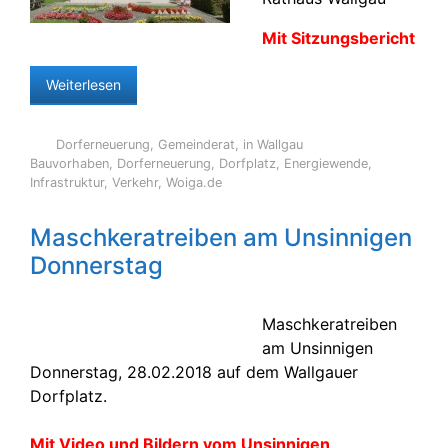
Mit Sitzungsbericht
Weiterlesen
Dorferneuerung
,
Gemeinderat
,
in Wallgau
Bauvorhaben
,
Dorferneuerung
,
Dorfplatz
,
Energiewende
,
Infrastruktur
,
Verkehr
,
Woiga.de
Maschkeratreiben am Unsinnigen
Donnerstag
Maschkeratreiben
am Unsinnigen
Donnerstag, 28.02.2018 auf dem Wallgauer
Dorfplatz.
Mit Video und Bildern vom Unsinnigen