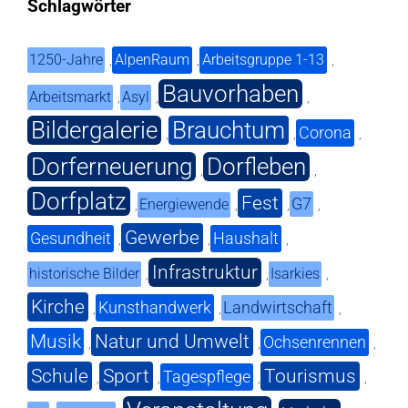
Schlagwörter
1250-Jahre
AlpenRaum
Arbeitsgruppe 1-13
,
,
,
Bauvorhaben
Arbeitsmarkt
Asyl
,
,
,
Bildergalerie
Brauchtum
Corona
,
,
,
Dorferneuerung
Dorfleben
,
,
Dorfplatz
Fest
G7
Energiewende
,
,
,
,
Gewerbe
Gesundheit
Haushalt
,
,
,
Infrastruktur
historische Bilder
Isarkies
,
,
,
Kirche
Kunsthandwerk
Landwirtschaft
,
,
,
Musik
Natur und Umwelt
Ochsenrennen
,
,
,
Schule
Sport
Tourismus
Tagespflege
,
,
,
,