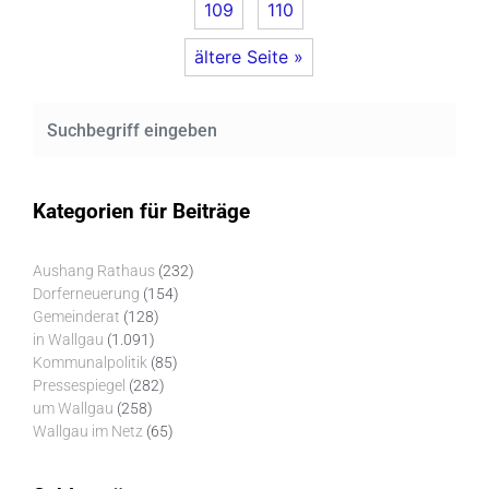
109
110
ältere Seite »
Kategorien für Beiträge
Aushang Rathaus
(232)
Dorferneuerung
(154)
Gemeinderat
(128)
in Wallgau
(1.091)
Kommunalpolitik
(85)
Pressespiegel
(282)
um Wallgau
(258)
Wallgau im Netz
(65)