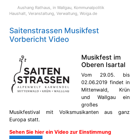
Aushang Rathaus
,
in Wallgau
,
Kommunalpolitik
Haushalt
,
Veranstaltung
,
Verwaltung
,
Woiga.de
Saitenstrassen Musikfest
Vorbericht Video
Musikfest im
Oberen Isartal
Vom 29.05. bis
02.06.2019 findet in
Mittenwald, Krün
und Wallgau ein
großes
Musikfestival mit Volksmusikanten aus ganz
Europa statt.
Sehen Sie hier ein Video zur Einstimmung