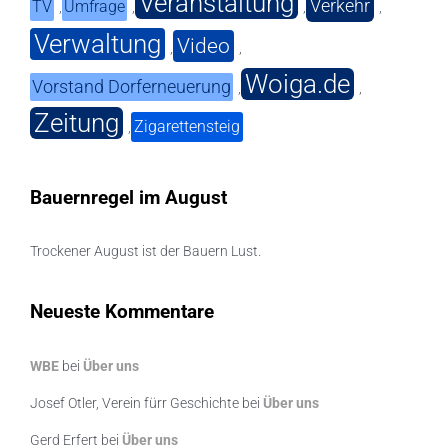
Veranstaltung
Verkehr
TV
Umfrage
,
,
,
,
Verwaltung
Video
,
,
Woiga.de
Vorstand Dorferneuerung
,
,
Zeitung
Zigarettensteig
,
Bauernregel im August
Trockener August ist der Bauern Lust.
Neueste Kommentare
WBE
bei
Über uns
Josef Otler, Verein fürr Geschichte
bei
Über uns
Gerd Erfert
bei
Über uns