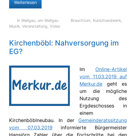
Weiterlesen
in Wallgau
,
um Wallgau
Brauchtum
,
Kunsthandwerk
,
Musik
,
Veranstaltung
,
Video
Kirchenböbl: Nahversorgung im
EG?
Im
Online-Artikel
vom 11.03.2019 auf
Merkur.de
geht es
um die mögliche
Nutzung des
Ergdeschosses in
einem
Kirchenböblneubau. In der
Gemeinderatssitzung
vom 07.03.2019
informierte Bürgermeister
Hansjörg Zahler über die Fortschritte bei den