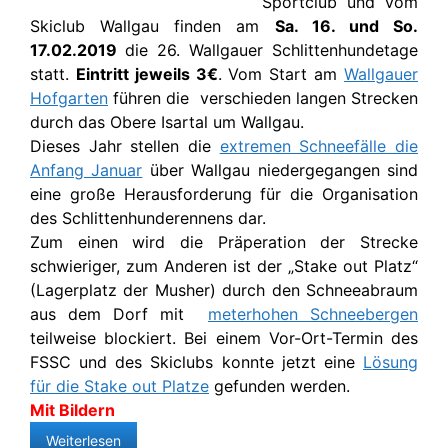
Sportclub und vom
Skiclub Wallgau finden am
Sa. 16. und So.
17.02.2019
die 26. Wallgauer Schlittenhundetage
statt.
Eintritt jeweils 3€
. Vom Start am
Wallgauer
Hofgarten
führen die verschieden langen Strecken
durch das Obere Isartal um Wallgau.
Dieses Jahr stellen die
extremen Schneefälle die
Anfang Januar
über Wallgau niedergegangen sind
eine große Herausforderung für die Organisation
des Schlittenhunderennens dar.
Zum einen wird die Präperation der Strecke
schwieriger, zum Anderen ist der „Stake out Platz“
(Lagerplatz der Musher) durch den Schneeabraum
aus dem Dorf mit
meterhohen Schneebergen
teilweise blockiert. Bei einem Vor-Ort-Termin des
FSSC und des Skiclubs konnte jetzt eine
Lösung
für die Stake out Platze
gefunden werden.
Mit Bildern
Weiterlesen