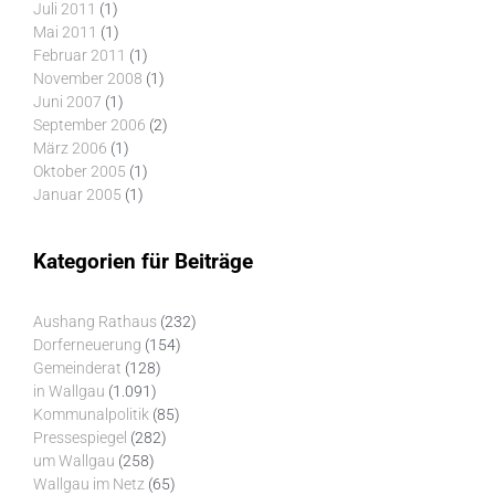
Juli 2011
(1)
Mai 2011
(1)
Februar 2011
(1)
November 2008
(1)
Juni 2007
(1)
September 2006
(2)
März 2006
(1)
Oktober 2005
(1)
Januar 2005
(1)
Kategorien für Beiträge
Aushang Rathaus
(232)
Dorferneuerung
(154)
Gemeinderat
(128)
in Wallgau
(1.091)
Kommunalpolitik
(85)
Pressespiegel
(282)
um Wallgau
(258)
Wallgau im Netz
(65)