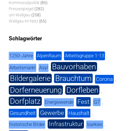
Kommunalpolitik
(85)
Pressespiegel
(282)
um Wallgau
(258)
Wallgau im Netz
(65)
Schlagwörter
1250-Jahre
AlpenRaum
Arbeitsgruppe 1-13
,
,
,
Bauvorhaben
Arbeitsmarkt
Asyl
,
,
,
Bildergalerie
Brauchtum
Corona
,
,
,
Dorferneuerung
Dorfleben
,
,
Dorfplatz
Fest
G7
Energiewende
,
,
,
,
Gewerbe
Gesundheit
Haushalt
,
,
,
Infrastruktur
historische Bilder
Isarkies
,
,
,