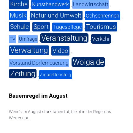
Kirche
Kunsthandwerk
Landwirtschaft
,
,
,
Musik
Natur und Umwelt
Ochsenrennen
,
,
,
Schule
Sport
Tourismus
Tagespflege
,
,
,
,
Veranstaltung
Verkehr
TV
Umfrage
,
,
,
,
Verwaltung
Video
,
,
Woiga.de
Vorstand Dorferneuerung
,
,
Zeitung
Zigarettensteig
,
Bauernregel im August
Wenn's im August stark tauen tut, bleibt in der Regel das
Wetter gut.