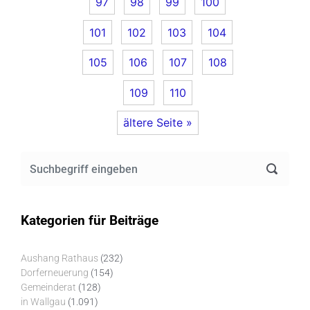
97
98
99
100
101
102
103
104
105
106
107
108
109
110
ältere Seite »
Kategorien für Beiträge
Aushang Rathaus
(232)
Dorferneuerung
(154)
Gemeinderat
(128)
in Wallgau
(1.091)