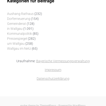
Kategorien für Beiträge
Aushang Rathaus
(232)
Dorferneuerung
(154)
Gemeinderat
(128)
in Wallgau
(1.091)
Kommunalpolitik
(85)
Pressespiegel
(282)
um Wallgau
(258)
Wallgau im Netz
(65)
Uraufnahme:
Bayerische Vermessungsverwaltung
Impressum
Datenschutzerklärung
evolve
theme by Theme4Press - Powered by
WordPress