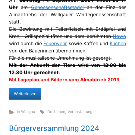
Am
Samstag 14. September 2024 findet ab 11
Uhr
am
Genossenschaftsstadel
an der Finz der
Almabtriebs der Wallgauer Weidegenossenschaft
statt.
Die Bewirtung mit Tellerfleisch mit Erdäpfel und
Kren, Grillspezialitäten und dem berühmten
Howa
wird durch die
Feuerwehr
sowie Kaffee und
Kuchen
von den Bäuerinnen übernommen.
Für die musikalische Umrahmung ist gesorgt.
Mit der Ankunft der Tiere wird von 12:00 bis
12.30 Uhr gerechnet.
Mit Lageplan und Bildern vom Almabtrieb 2019
Weiterlesen
in Wallgau
Dorfleben
,
Veranstaltung
Bürgerversammlung 2024