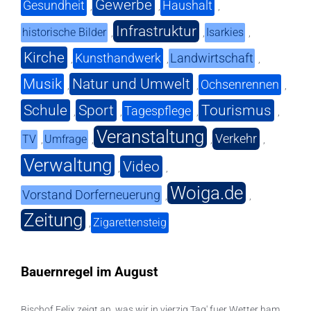
Gewerbe
Gesundheit
Haushalt
,
,
,
Infrastruktur
historische Bilder
Isarkies
,
,
,
Kirche
Kunsthandwerk
Landwirtschaft
,
,
,
Musik
Natur und Umwelt
Ochsenrennen
,
,
,
Schule
Sport
Tourismus
Tagespflege
,
,
,
,
Veranstaltung
Verkehr
TV
Umfrage
,
,
,
,
Verwaltung
Video
,
,
Woiga.de
Vorstand Dorferneuerung
,
,
Zeitung
Zigarettensteig
,
Bauernregel im August
Bischof Felix zeigt an, was wir in vierzig Tag' fuer Wetter ham.