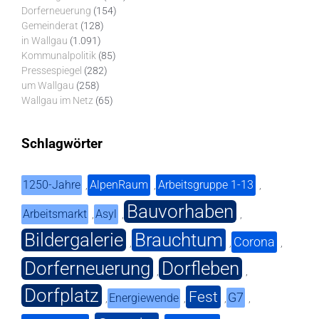
Dorferneuerung
(154)
Gemeinderat
(128)
in Wallgau
(1.091)
Kommunalpolitik
(85)
Pressespiegel
(282)
um Wallgau
(258)
Wallgau im Netz
(65)
Schlagwörter
1250-Jahre
AlpenRaum
Arbeitsgruppe 1-13
,
,
,
Bauvorhaben
Arbeitsmarkt
Asyl
,
,
,
Bildergalerie
Brauchtum
Corona
,
,
,
Dorferneuerung
Dorfleben
,
,
Dorfplatz
Fest
G7
Energiewende
,
,
,
,