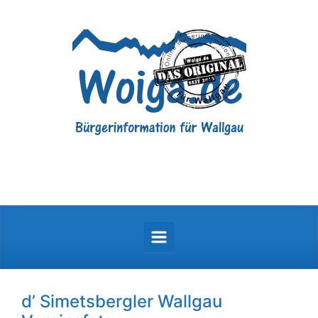
Zum Hauptinhalt springen
d’ Simetsbergler Wallgau