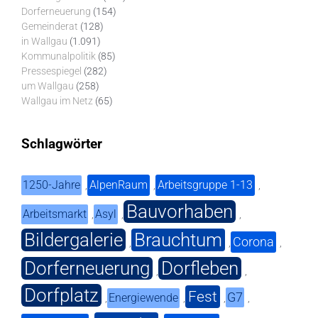
Dorferneuerung
(154)
Gemeinderat
(128)
in Wallgau
(1.091)
Kommunalpolitik
(85)
Pressespiegel
(282)
um Wallgau
(258)
Wallgau im Netz
(65)
Schlagwörter
1250-Jahre
AlpenRaum
Arbeitsgruppe 1-13
,
,
,
Bauvorhaben
Arbeitsmarkt
Asyl
,
,
,
Bildergalerie
Brauchtum
Corona
,
,
,
Dorferneuerung
Dorfleben
,
,
Dorfplatz
Fest
G7
Energiewende
,
,
,
,