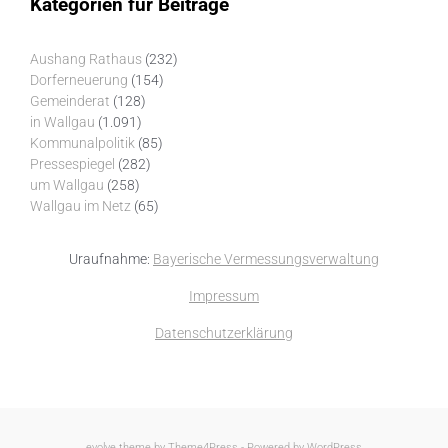
Kategorien für Beiträge
Aushang Rathaus
(232)
Dorferneuerung
(154)
Gemeinderat
(128)
in Wallgau
(1.091)
Kommunalpolitik
(85)
Pressespiegel
(282)
um Wallgau
(258)
Wallgau im Netz
(65)
Uraufnahme:
Bayerische Vermessungsverwaltung
Impressum
Datenschutzerklärung
evolve
theme by Theme4Press - Powered by
WordPress