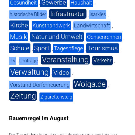
Gewerbe
Gesundheit
Haushalt
,
,
,
Infrastruktur
historische Bilder
Isarkies
,
,
,
Kirche
Kunsthandwerk
Landwirtschaft
,
,
,
Musik
Natur und Umwelt
Ochsenrennen
,
,
,
Schule
Sport
Tourismus
Tagespflege
,
,
,
,
Veranstaltung
Verkehr
TV
Umfrage
,
,
,
,
Verwaltung
Video
,
,
Woiga.de
Vorstand Dorferneuerung
,
,
Zeitung
Zigarettensteig
,
Bauernregel im August
Der Tau ist dem August so not, als jedermann sein taeglich