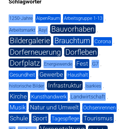
Schlagwörter
1250-Jahre
AlpenRaum
Arbeitsgruppe 1-13
,
,
,
Bauvorhaben
Arbeitsmarkt
Asyl
,
,
,
Bildergalerie
Brauchtum
Corona
,
,
,
Dorferneuerung
Dorfleben
,
,
Dorfplatz
Fest
G7
Energiewende
,
,
,
,
Gewerbe
Gesundheit
Haushalt
,
,
,
Infrastruktur
historische Bilder
Isarkies
,
,
,
Kirche
Kunsthandwerk
Landwirtschaft
,
,
,
Musik
Natur und Umwelt
Ochsenrennen
,
,
,
Schule
Sport
Tourismus
Tagespflege
,
,
,
,