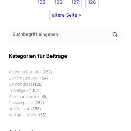
125
126
127
128
ältere Seite »
Kategorien für Beiträge
Aushang Rathaus
(232)
Dorferneuerung
(154)
Gemeinderat
(128)
in Wallgau
(1.091)
Kommunalpolitik
(85)
Pressespiegel
(282)
um Wallgau
(258)
Wallgau im Netz
(65)