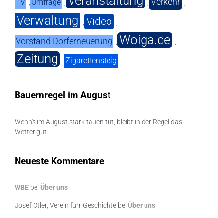
Veranstaltung
Verkehr
TV
Umfrage
,
,
,
,
Verwaltung
Video
,
,
Woiga.de
Vorstand Dorferneuerung
,
,
Zeitung
Zigarettensteig
,
Bauernregel im August
Wenn's im August stark tauen tut, bleibt in der Regel das
Wetter gut.
Neueste Kommentare
WBE
bei
Über uns
Josef Otler, Verein fürr Geschichte
bei
Über uns