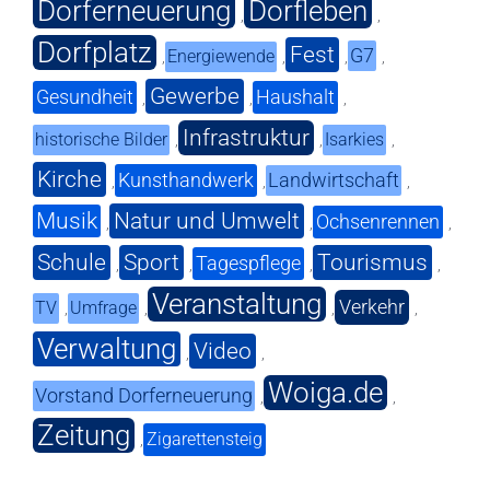
Dorferneuerung
Dorfleben
,
,
Dorfplatz
Fest
G7
Energiewende
,
,
,
,
Gewerbe
Gesundheit
Haushalt
,
,
,
Infrastruktur
historische Bilder
Isarkies
,
,
,
Kirche
Kunsthandwerk
Landwirtschaft
,
,
,
Musik
Natur und Umwelt
Ochsenrennen
,
,
,
Schule
Sport
Tourismus
Tagespflege
,
,
,
,
Veranstaltung
Verkehr
TV
Umfrage
,
,
,
,
Verwaltung
Video
,
,
Woiga.de
Vorstand Dorferneuerung
,
,
Zeitung
Zigarettensteig
,