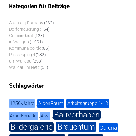
Kategorien für Beiträge
Aushang Rathaus
(232)
Dorferneuerung
(154)
Gemeinderat
(128)
in Wallgau
(1.091)
Kommunalpolitik
(85)
Pressespiegel
(282)
um Wallgau
(258)
Wallgau im Netz
(65)
Schlagwörter
1250-Jahre
AlpenRaum
Arbeitsgruppe 1-13
,
,
,
Bauvorhaben
Arbeitsmarkt
Asyl
,
,
,
Bildergalerie
Brauchtum
Corona
,
,
,