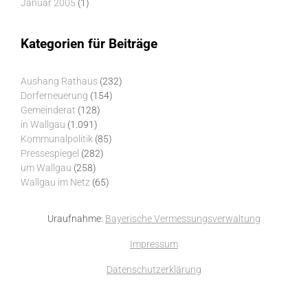
Januar 2005
(1)
Kategorien für Beiträge
Aushang Rathaus
(232)
Dorferneuerung
(154)
Gemeinderat
(128)
in Wallgau
(1.091)
Kommunalpolitik
(85)
Pressespiegel
(282)
um Wallgau
(258)
Wallgau im Netz
(65)
Uraufnahme:
Bayerische Vermessungsverwaltung
Impressum
Datenschutzerklärung