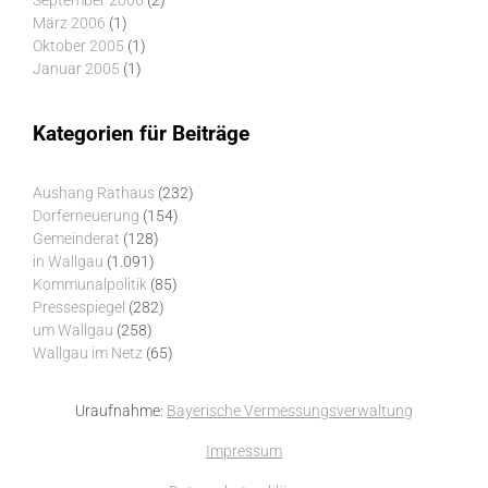
September 2006
(2)
März 2006
(1)
Oktober 2005
(1)
Januar 2005
(1)
Kategorien für Beiträge
Aushang Rathaus
(232)
Dorferneuerung
(154)
Gemeinderat
(128)
in Wallgau
(1.091)
Kommunalpolitik
(85)
Pressespiegel
(282)
um Wallgau
(258)
Wallgau im Netz
(65)
Uraufnahme:
Bayerische Vermessungsverwaltung
Impressum