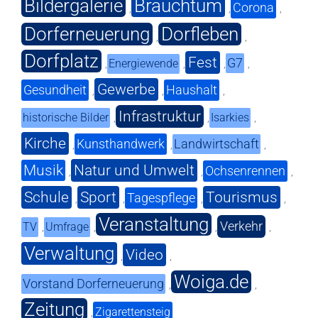
Bildergalerie
Brauchtum
Corona
,
,
,
Dorferneuerung
Dorfleben
,
,
Dorfplatz
Fest
G7
Energiewende
,
,
,
,
Gewerbe
Gesundheit
Haushalt
,
,
,
Infrastruktur
historische Bilder
Isarkies
,
,
,
Kirche
Kunsthandwerk
Landwirtschaft
,
,
,
Musik
Natur und Umwelt
Ochsenrennen
,
,
,
Schule
Sport
Tourismus
Tagespflege
,
,
,
,
Veranstaltung
Verkehr
TV
Umfrage
,
,
,
,
Verwaltung
Video
,
,
Woiga.de
Vorstand Dorferneuerung
,
,
Zeitung
Zigarettensteig
,