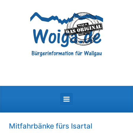
Zum Hauptinhalt springen
Mitfahrbänke fürs Isartal