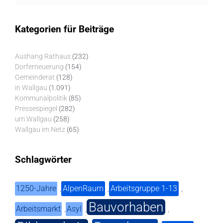
Kategorien für Beiträge
Aushang Rathaus
(232)
Dorferneuerung
(154)
Gemeinderat
(128)
in Wallgau
(1.091)
Kommunalpolitik
(85)
Pressespiegel
(282)
um Wallgau
(258)
Wallgau im Netz
(65)
Schlagwörter
1250-Jahre
AlpenRaum
Arbeitsgruppe 1-13
,
,
,
Bauvorhaben
Arbeitsmarkt
Asyl
,
,
,