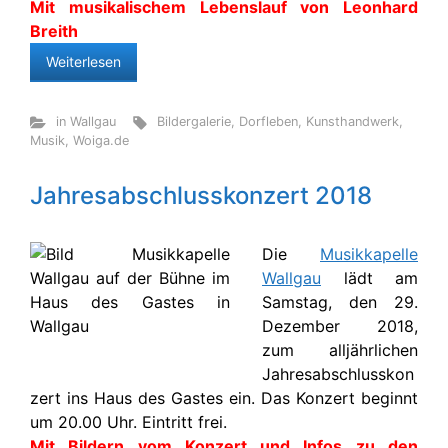
Mit musikalischem Lebenslauf von Leonhard
Breith
Weiterlesen
in Wallgau
Bildergalerie
,
Dorfleben
,
Kunsthandwerk
,
Musik
,
Woiga.de
Jahresabschlusskonzert 2018
Die
Musikkapelle
Wallgau
lädt am
Samstag, den 29.
Dezember 2018,
zum alljährlichen
Jahresabschlusskon
zert ins Haus des Gastes ein. Das Konzert beginnt
um 20.00 Uhr. Eintritt frei.
Mit Bildern vom Konzert und Infos zu den