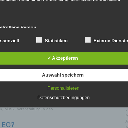
D
N
O
ushalt
,
Veranstaltung
,
Verwaltung
,
Woiga.de
S
A
etroffene Person
J
J
fene Person ist jede identifizierte oder identifizierbare natürlich
ssenziell
Statistiken
Externe Dienst
M
n, deren personenbezogene Daten von dem für die Verarbeitu
A
twortlichen verarbeitet werden.
 Oberen Isartal
M
✓ Akzeptieren
F
2.06.2019 findet in Mittenwald, Krün und Wallgau ein
J
erarbeitung
ival mit Volksmusikanten aus ganz Europa statt.
D
Auswahl speichern
N
ein Video zur Einstimmung
beitung ist jeder mit oder ohne Hilfe automatisierter Ver
O
Personalisieren
führte Vorgang oder jede solche Vorgangsreihe im Zusamm
S
personenbezogenen Daten wie das Erheben, das Erfassen
A
Datenschutzbedingungen
nisation, das Ordnen, die Speicherung, die Anpassung
J
nderung, das Auslesen, das Abfragen, die Verwendung
rk
,
Musik
,
Veranstaltung
,
Video
J
legung durch Übermittlung, Verbreitung oder eine andere Fo
M
tstellung, den Abgleich oder die Verknüpfung, die Einschränkun
A
en oder die Vernichtung.
m EG?
M