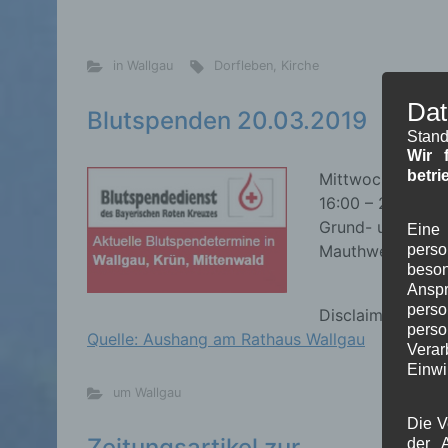
in Wallgau
Dorfleben
,
Kirche
Dat
Blutspenden 20.03.2019
Stand
Wir 
betri
Mittwoch 20.03.
16:00 – 20:00 Uh
Grund- und Mitte
Eine 
pers
Mauthweg 11, Mi
beson
Ansp
perso
Disclaimer
pers
Quelle: Aushang am Rathaus Wallgau
Verar
Einwi
um Wallgau
Die V
Zeitungsartikel zur
der A