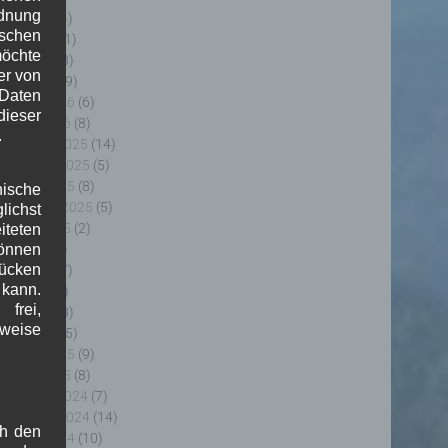
rdnung
uni 2026
(4)
ischen
ai 2026
(11)
möchte
pril 2026
(8)
er von
ärz 2026
(9)
 Daten
ebruar 2026
(6)
ieser
anuar 2026
(8)
.
ezember 2025
(14)
ovember 2025
(5)
ktober 2025
(8)
nische
eptember 2025
(5)
ichst
ugust 2025
(2)
teten
uli 2025
(9)
önnen
lücken
uni 2025
(7)
 kann.
ai 2025
(3)
frei,
pril 2025
(8)
sweise
ärz 2025
(5)
ebruar 2025
(9)
anuar 2025
(8)
ezember 2024
(7)
ovember 2024
(14)
ch den
ktober 2024
(10)