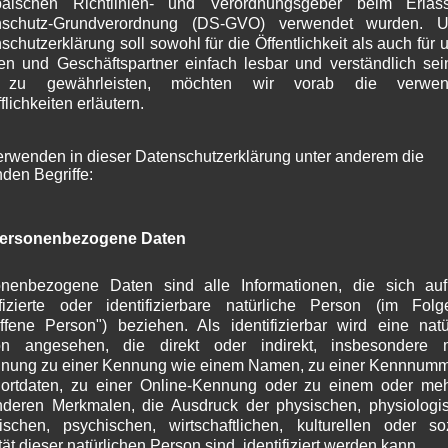
päischen Richtlinien- und Verordnungsgeber beim Erlas
S
die anstehenden Kommunalwahlen 2020 diskutiert. Für
nschutz-Grundverordnung (DS-GVO) verwendet wurden. U
A
schutzerklärung soll sowohl für die Öffentlichkeit als auch für 
die Frage ob Wallgau überhaupt einen hauptamtlichen
J
n und Geschäftspartner einfach lesbar und verständlich se
er braucht, oder ob ein ehrenamtliches
J
 zu gewährleisten, möchten wir vorab die verwen
pt ausreichend ist.
M
flichkeiten erläutern.
A
M
ng
erwenden in dieser Datenschutzerklärung unter anderem die
F
nden Begriffe:
J
D
N
ersonenbezogene Daten
O
hung
S
A
nenbezogene Daten sind alle Informationen, die sich au
 den 14.03.2019 um 19.30 Uhr
sind die Bürgerinnen
J
ifizierte oder identifizierbare natürliche Person (im Fol
allgau zur
offene Person") beziehen. Als identifizierbar wird eine natü
J
lung
on angesehen, die direkt oder indirekt, insbesondere mi
M
es in Wallgau recht herzlich eingeladen.
nung zu einer Kennung wie einem Namen, zu einer Kennnumm
A
ortdaten, zu einer Online-Kennung oder zu einem oder me
M
cher Themen
deren Merkmalen, die Ausdruck der physischen, physiologi
F
ischen, psychischen, wirtschaftlichen, kulturellen oder so
J
tät dieser natürlichen Person sind, identifiziert werden kann.