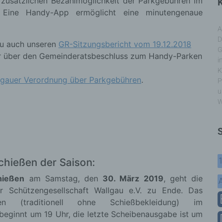
 zusätzlichen Bezahlmöglichkeit der Parkgebühren im
K
. Eine Handy-App ermöglicht eine minutengenaue
A
D
zu auch unseren
GR-Sitzungsbericht vom 19.12.2018
G
r über den Gemeinderatsbeschluss zum Handy-Parken
i
K
lgauer Verordnung über Parkgebühren
.
P
u
W
Schießen der Saison:
hießen
am Samstag, den
30. März 2019
, geht die
r Schützengesellschaft Wallgau e.V. zu Ende. Das
en (traditionell ohne Schießbekleidung) im
beginnt um 19 Uhr, die letzte Scheibenausgabe ist um