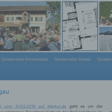
Sonderseite Kirchenböbl
Sonderseite Schule
Sonders
gau
kel vom 31.03.2019 auf Merkur.de
geht es um die