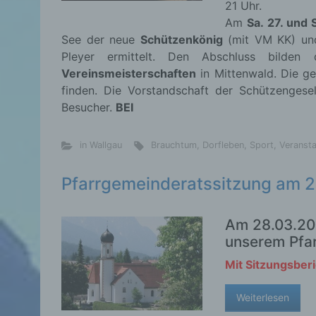
21 Uhr.
Am
Sa. 27. und S
See der neue
Schützenkönig
(mit VM KK) und
Pleyer ermittelt. Den Abschluss bilden 
Vereinsmeisterschaften
in Mittenwald. Die ge
finden. Die Vorstandschaft der Schützengesel
Besucher.
BEI
in Wallgau
Brauchtum
,
Dorfleben
,
Sport
,
Veransta
Pfarrgemeinderatssitzung am 
Am 28.03.201
unserem Pfar
Mit Sitzungsberi
Weiterlesen