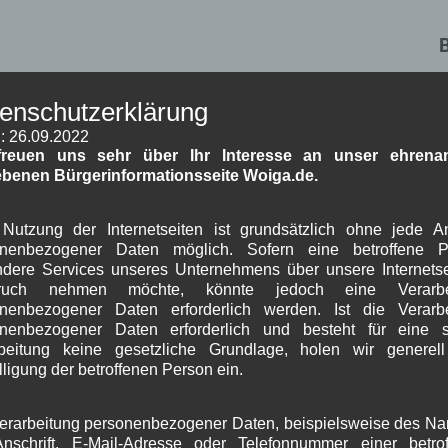
W
enschutzerklärung
v
: 26.09.2022
freuen uns sehr über Ihr Interesse an unser ehrenam
ebenen Bürgerinformationsseite Woiga.de.
2019
r
lschule
Nutzung der Internetseiten ist grundsätzlich ohne jede 
onenbezogener Daten möglich. Sofern eine betroffene P
ttenwald
dere Services unseres Unternehmens über unsere Internetse
J
ruch nehmen möchte, könnte jedoch eine Verarbe
nenbezogener Daten erforderlich werden. Ist die Verarb
G
onenbezogener Daten erforderlich und besteht für eine s
beitung keine gesetzliche Grundlage, holen wir generel
B
lligung der betroffenen Person ein.
erarbeitung personenbezogener Daten, beispielsweise des N
A
nschrift, E-Mail-Adresse oder Telefonnummer einer betro
J