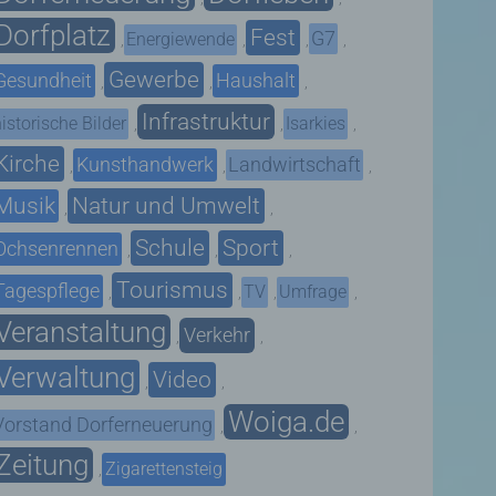
Dorfplatz
Fest
G7
Energiewende
,
,
,
,
Gewerbe
Gesundheit
Haushalt
,
,
,
Infrastruktur
istorische Bilder
Isarkies
,
,
,
Kirche
Kunsthandwerk
Landwirtschaft
,
,
,
Musik
Natur und Umwelt
,
,
Schule
Sport
Ochsenrennen
,
,
,
Tourismus
Tagespflege
TV
Umfrage
,
,
,
,
Veranstaltung
Verkehr
,
,
Verwaltung
Video
,
,
Woiga.de
Vorstand Dorferneuerung
,
,
Zeitung
Zigarettensteig
,