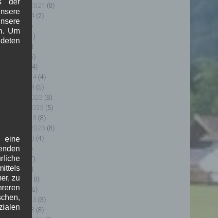
s der
eptember 2024
(8)
nsere
ugust 2024
(2)
unsere
uli 2024
(9)
in. Um
uni 2024
(4)
deten
ai 2024
(4)
pril 2024
(5)
ärz 2024
(4)
ebruar 2024
(4)
anuar 2024
(5)
ezember 2023
(8)
ovember 2023
(5)
ktober 2023
(8)
eptember 2023
(8)
ugust 2023
(4)
f eine
uli 2023
(8)
genden
rliche
uni 2023
(7)
ttels
ai 2023
(8)
er, zu
pril 2023
(10)
hreren
ärz 2023
(5)
schen,
ebruar 2023
(3)
zialen
anuar 2023
(8)