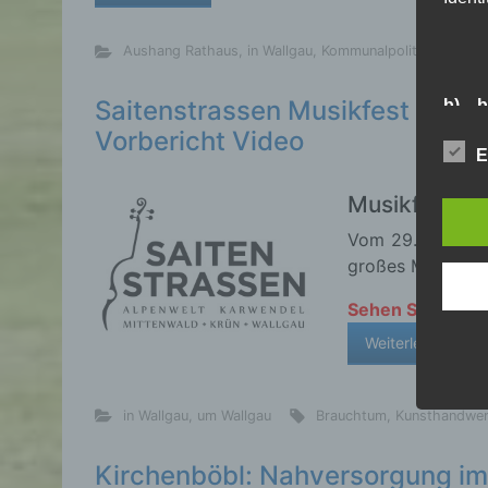
Aushang Rathaus
,
in Wallgau
,
Kommunalpolitik
Ha
Saitenstrassen Musikfest
b) b
Vorbericht Video
Betrof
E
Perso
Veran
Musikfest im
Vom 29.05. bis 0
c) V
großes Musikfest
Sehen Sie hier 
Verar
ausge
Weiterlesen
mit 
Orga
Verä
in Wallgau
,
um Wallgau
Brauchtum
,
Kunsthandwe
Offen
Berei
Lösch
Kirchenböbl: Nahversorgung i