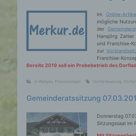
Im
Online-Arti
mögliche Nutzun
d) E
der
Gemeindera
Hansjörg Zahler
Eins
und Franchise-Ko
pers
zur
Vorstandssi
einzu
Franchise-Konzep
Bereits 2019 soll ein Probebetrieb des Dorfl
e) Pr
in Wallgau
,
Pressespiegel
Dorferneuerung
,
Dorfpl
Profi
Gemeinderatssitzung 07.03.20
Daten
werde
Pers
Donnerstag 07.03
Arbei
Sitzungssaal im 
Inter
diese
Mit Sitzungsberi