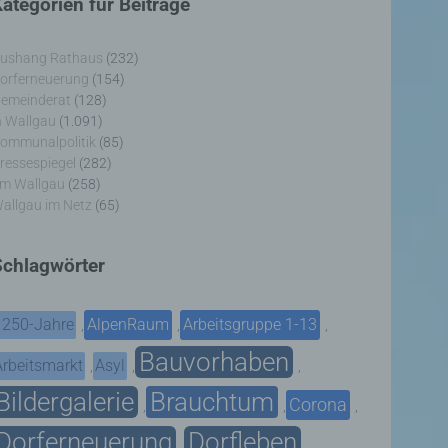
ategorien für Beiträge
ushang Rathaus
(232)
orferneuerung
(154)
emeinderat
(128)
n Wallgau
(1.091)
ommunalpolitik
(85)
ressespiegel
(282)
m Wallgau
(258)
allgau im Netz
(65)
Schlagwörter
1250-Jahre
AlpenRaum
Arbeitsgruppe 1-13
,
,
,
Bauvorhaben
Arbeitsmarkt
Asyl
,
,
,
Bildergalerie
Brauchtum
Corona
,
,
,
Dorferneuerung
Dorfleben
,
,