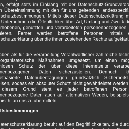
n, erfolgt stets im Einklang mit der Datenschutz-Grundvero
J
n Übereinstimmung mit den für uns geltenden landesspezif
M
schutzbestimmungen. Mittels dieser Datenschutzerklärung 
A
 Unternehmen die Öffentlichkeit über Art, Umfang und Zweck d
M
kel vom 16.03.2019 auf Merkur.de
geht es um die
rhobenen, genutzten und verarbeiteten personenbezogenen
F
eversammlung 2019
die am 14.03. stattfand. Der
rmieren. Ferner werden betroffene Personen mittels d
J
nformierte über die abgeschlossenen Projekte der
schutzerklärung über die ihnen zustehenden Rechte aufgeklärt
D
re, über laufende Themen und gab einen Ausblick über
N
aben. Nach einem dreistündigen Monolog des
O
aben als für die Verarbeitung Verantwortlicher zahlreiche tech
lieb nur noch wenig Raum für eine offene Diskussion
S
organisatorische Maßnahmen umgesetzt, um einen mögl
A
über die zukünftige Entwicklung Wallgaus.
enlosen Schutz der über diese Internetseite verarbei
J
onenbezogenen Daten sicherzustellen. Dennoch k
netbasierte Datenübertragungen grundsätzlich Sicherheits
J
isen, sodass ein absoluter Schutz nicht gewährleistet werden
M
diesem Grund steht es jeder betroffenen Person 
A
nenbezogene Daten auch auf alternativen Wegen, beispiel
Wallgauer CSU
M
onisch, an uns zu übermitteln.
F
J
iffsbestimmungen
kel vom 15.04.2019 auf Merkur.de
geht es um die
D
N
sammlung des Wallgauer CSU-Ortsverbandes. Neben
atenschutzerklärung beruht auf den Begrifflichkeiten, die dur
O
 der verschiedenen Ämter wurde auch über die