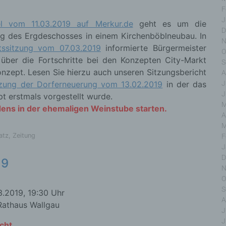
F
J
kel vom 11.03.2019 auf Merkur.de
geht es um die
D
g des Ergdeschosses in einem Kirchenböblneubau. In
inschränkung der Verarbeitung
N
tssitzung vom 07.03.2019
informierte Bürgermeister
O
 über die Fortschritte bei den Konzepten City-Markt
S
chränkung der Verarbeitung ist die Markierung gespeich
nzept. Lesen Sie hierzu auch unseren Sitzungsbericht
A
onenbezogener Daten mit dem Ziel, ihre künftige Verarbe
tzung der Dorferneuerung vom 13.02.2019
in der das
J
schränken.
J
t erstmals vorgestellt wurde.
M
adens in der ehemaligen Weinstube starten.
A
M
ofiling
atz
,
Zeitung
F
J
D
ling ist jede Art der automatisierten Verarbeitung personenbez
19
N
, die darin besteht, dass diese personenbezogenen Daten ver
n, um bestimmte persönliche Aspekte, die sich auf eine natü
O
on beziehen, zu bewerten, insbesondere, um Aspekte bezü
S
.2019, 19:30 Uhr
tsleistung, wirtschaftlicher Lage, Gesundheit, persönlicher Vorl
A
Rathaus Wallgau
essen, Zuverlässigkeit, Verhalten, Aufenthaltsort oder Ortsw
J
r natürlichen Person zu analysieren oder vorherzusagen.
J
cht