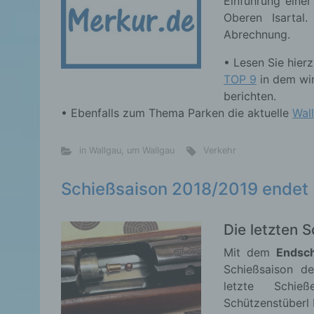
Einführung einer
Oberen Isartal
Abrechnung.
• Lesen Sie hier
TOP 9
in dem wi
berichten.
• Ebenfalls zum Thema Parken die aktuelle
Wal
in Wallgau
,
um Wallgau
Verkehr
Schießsaison 2018/2019 endet
Die letzten 
Mit dem
Endsc
Schießsaison de
letzte Schieß
Schützenstüberl 