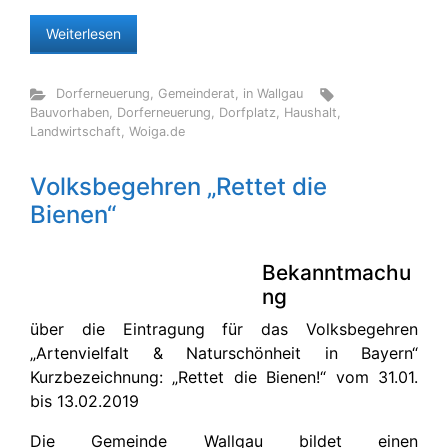
Weiterlesen
Dorferneuerung
,
Gemeinderat
,
in Wallgau
Bauvorhaben
,
Dorferneuerung
,
Dorfplatz
,
Haushalt
,
Landwirtschaft
,
Woiga.de
Volksbegehren „Rettet die
Bienen“
Bekanntmachu
ng
über die Eintragung für das Volksbegehren
„Artenvielfalt & Naturschönheit in Bayern“
Kurzbezeichnung: „Rettet die Bienen!“ vom 31.01.
bis 13.02.2019
Die Gemeinde Wallgau bildet einen