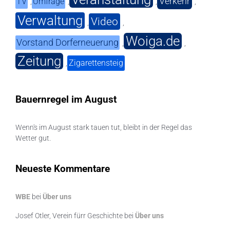
Verkehr
TV
Umfrage
,
,
,
,
Verwaltung
Video
,
,
Woiga.de
Vorstand Dorferneuerung
,
,
Zeitung
Zigarettensteig
,
Bauernregel im August
Wenn's im August stark tauen tut, bleibt in der Regel das
Wetter gut.
Neueste Kommentare
WBE
bei
Über uns
Josef Otler, Verein fürr Geschichte
bei
Über uns