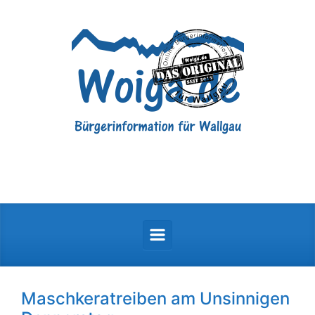
Zum Hauptinhalt springen
Maschkeratreiben am Unsinnigen