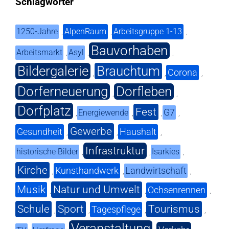
Schlagwörter
1250-Jahre
AlpenRaum
Arbeitsgruppe 1-13
,
,
,
Bauvorhaben
Arbeitsmarkt
Asyl
,
,
,
Bildergalerie
Brauchtum
Corona
,
,
,
Dorferneuerung
Dorfleben
,
,
Dorfplatz
Fest
G7
Energiewende
,
,
,
,
Gewerbe
Gesundheit
Haushalt
,
,
,
Infrastruktur
historische Bilder
Isarkies
,
,
,
Kirche
Kunsthandwerk
Landwirtschaft
,
,
,
Musik
Natur und Umwelt
Ochsenrennen
,
,
,
Schule
Sport
Tourismus
Tagespflege
,
,
,
,
Veranstaltung