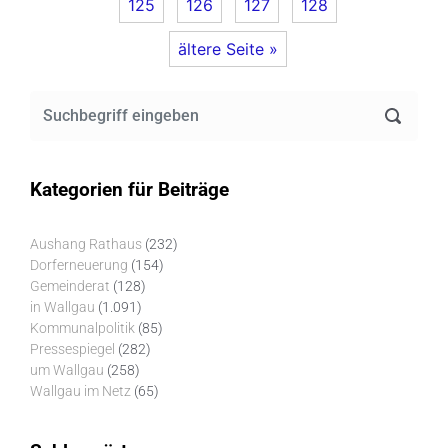
125
126
127
128
ältere Seite »
Kategorien für Beiträge
Aushang Rathaus
(232)
Dorferneuerung
(154)
Gemeinderat
(128)
in Wallgau
(1.091)
Kommunalpolitik
(85)
Pressespiegel
(282)
um Wallgau
(258)
Wallgau im Netz
(65)