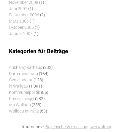
November 2008
(1)
Juni 2007
(1)
September 2006
(2)
März 2006
(1)
Oktober 2005
(1)
Januar 2005
(1)
Kategorien für Beiträge
Aushang Rathaus
(232)
Dorferneuerung
(154)
Gemeinderat
(128)
in Wallgau
(1.091)
Kommunalpolitik
(85)
Pressespiegel
(282)
um Wallgau
(258)
Wallgau im Netz
(65)
Uraufnahme:
Bayerische Vermessungsverwaltung