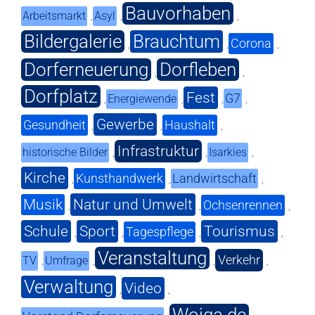
Bauvorhaben
Arbeitsmarkt
Asyl
,
,
,
Bildergalerie
Brauchtum
Corona
,
,
,
Dorferneuerung
Dorfleben
,
,
Dorfplatz
Fest
G7
Energiewende
,
,
,
,
Gewerbe
Gesundheit
Haushalt
,
,
,
Infrastruktur
historische Bilder
Isarkies
,
,
,
Kirche
Kunsthandwerk
Landwirtschaft
,
,
,
Musik
Natur und Umwelt
Ochsenrennen
,
,
,
Schule
Sport
Tourismus
Tagespflege
,
,
,
,
Veranstaltung
Verkehr
TV
Umfrage
,
,
,
,
Verwaltung
Video
,
,
Woiga.de