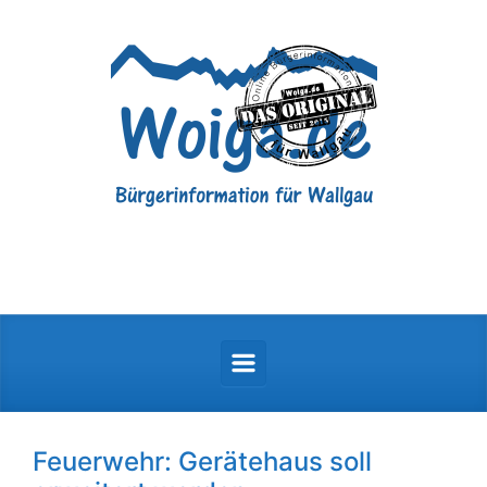
Zum Hauptinhalt springen
Feuerwehr: Gerätehaus soll