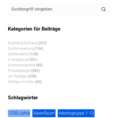
Kategorien für Beiträge
Aushang Rathaus
(232)
Dorferneuerung
(154)
Gemeinderat
(128)
in Wallgau
(1.091)
Kommunalpolitik
(85)
Pressespiegel
(282)
um Wallgau
(258)
Wallgau im Netz
(65)
Schlagwörter
1250-Jahre
AlpenRaum
Arbeitsgruppe 1-13
,
,
,