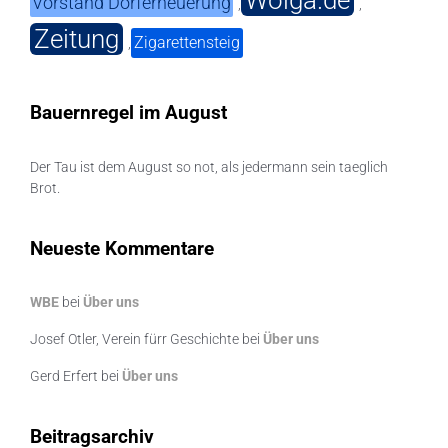
Vorstand Dorferneuerung
,
,
Zeitung
Zigarettensteig
,
Bauernregel im August
Der Tau ist dem August so not, als jedermann sein taeglich
Brot.
Neueste Kommentare
WBE
bei
Über uns
Josef Otler, Verein fürr Geschichte
bei
Über uns
Gerd Erfert
bei
Über uns
Beitragsarchiv