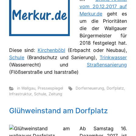
vom 20.12.2017 auf
Merkur.de
geht es
um die Prioritäten
die der Wallgauer
Bürgermeister für
2018 festgelegt hat.
Diese sind:
Kirchenböbl
(Erbpacht oder Neubau),
Schule
(Brandschutz und Sanierung),
Trinkwasser
(Wasserrecht) und
Straßensanierung
(Flößserstraße und Isarstraße)
in Wallgau
,
Pressespiegel
Dorferneuerung
,
Dorfplatz
,
Infrastruktur
,
Schule
,
Zeitung
Glühweinstand am Dorfplatz
Ab Samstag 16.
Dezember 2017 ist